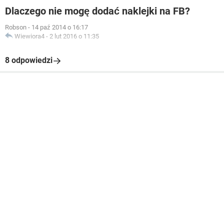
Dlaczego nie mogę dodać naklejki na FB?
Robson
-
14 paź 2014 o 16:17
Wiewiora4
-
2 lut 2016 o 11:35
8 odpowiedzi