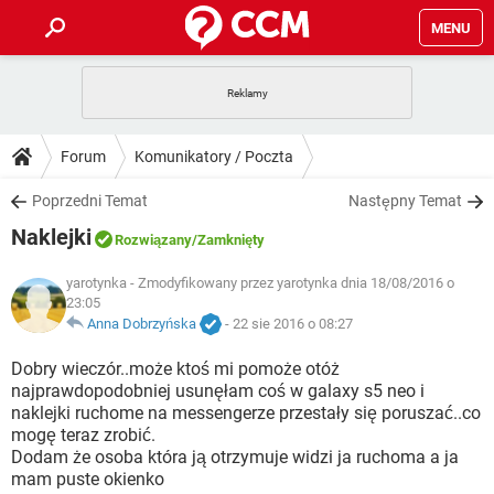
MENU
STRONA GŁÓWNA
YOUTUBE
TIKTOK
PORADY
Forum
Komunikatory / Poczta
GRY
WHATSAPP
PlayStation
TIKTOK
DO POBRANIA
Poprzedni Temat
Następny Temat
SPOTIFY
NETFLIX
GRY
WHATSAPP
Naklejki
INSTAGRAM
ANDROID
FACEBOOK
TIKTOK
Rozwiązany
/Zamknięty
FORUM
SPOTIFY
NETFLIX
WINDOWS 10
GRY
WHATSAPP
yarotynka
- Zmodyfikowany przez yarotynka dnia 18/08/2016 o
INSTAGRAM
COVID-19
FACEBOOK
TIKTOK
23:05
ARTYKUŁY
IOS
NETFLIX
Anna Dobrzyńska
-
22 sie 2016 o 08:27
WINDOWS 10
GRY
WHATSAPP
INSTAGRAM
COVID-19
FACEBOOK
TIKTOK
Dobry wieczór..może ktoś mi pomoże otóż
SPOTIFY
NETFLIX
WINDOWS 10
GRY
WHATSAPP
najprawdopodobniej usunęłam coś w galaxy s5 neo i
INSTAGRAM
FACEBOOK
naklejki ruchome na messengerze przestały się poruszać..co
SPOTIFY
NETFLIX
mogę teraz zrobić.
WINDOWS 10
Dodam że osoba która ją otrzymuje widzi ja ruchoma a ja
INSTAGRAM
FACEBOOK
mam puste okienko