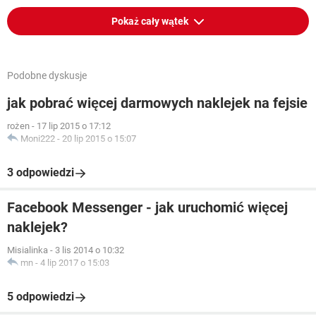
Pokaż cały wątek
Podobne dyskusje
jak pobrać więcej darmowych naklejek na fejsie
rożen
-
17 lip 2015 o 17:12
Moni222
-
20 lip 2015 o 15:07
3 odpowiedzi
Facebook Messenger - jak uruchomić więcej
naklejek?
Misialinka
-
3 lis 2014 o 10:32
mn
-
4 lip 2017 o 15:03
5 odpowiedzi