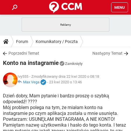
MENU
STRONA GŁÓWNA
YOUTUBE
TIKTOK
PORADY
Forum
Komunikatory / Poczta
GRY
WHATSAPP
PlayStation
TIKTOK
DO POBRANIA
Poprzedni Temat
Następny Temat
SPOTIFY
NETFLIX
GRY
WHATSAPP
Konto na instagramie
INSTAGRAM
ANDROID
FACEBOOK
TIKTOK
Zamknięty
FORUM
SPOTIFY
NETFLIX
WINDOWS 10
GRY
WHATSAPP
Ivy555
- Zmodyfikowany dnia 22 kwi 2020 o 08:18
INSTAGRAM
COVID-19
FACEBOOK
TIKTOK
ARTYKUŁY
Max Vega
-
23 kwi 2020 o 13:46
IOS
NETFLIX
WINDOWS 10
GRY
WHATSAPP
INSTAGRAM
COVID-19
FACEBOOK
TIKTOK
Dzień dobry, Mam pytanie i bardzo proszę o szybką
SPOTIFY
NETFLIX
odpowiedź! ????
WINDOWS 10
GRY
WHATSAPP
Mój problem polega na tym, że miałam konto na
INSTAGRAM
FACEBOOK
instagramie po czym aplikacja została u mnie usunięta.
SPOTIFY
NETFLIX
WINDOWS 10
Powtarzam: USUNĘŁAM INSTAGRAMA, A NIE KONTO!
INSTAGRAM
FACEBOOK
Pamiętam nazwę użytkownika i hasło do tego konta. I teraz
mam pytanie czy jeżeli znowu zainstaluje aplikacje, to czy