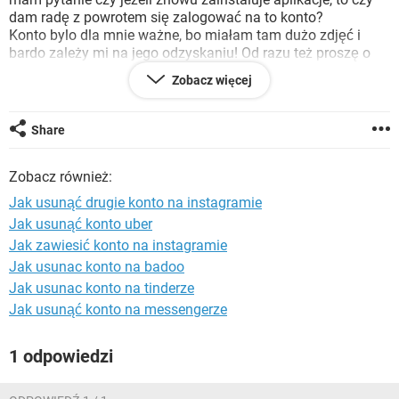
WINDOWS 10
dam radę z powrotem się zalogować na to konto?
Konto bylo dla mnie ważne, bo miałam tam dużo zdjęć i
bardo zależy mi na jego odzyskaniu! Od razu też proszę o
nie pisanie komentarzy typu :"konto na instagramie to nic
Zobacz więcej
takiego", "Instagram nie jest taki ważny i potrzebny a strata
konta to nic wielkiego" - dla mnie to konto bylo ważne i mam
nadzieję że to uszanujecie ❤️
Share
Proszę o szybką odpowiedź i z góry dziękuję.
Zobacz również:
Jak usunąć drugie konto na instagramie
Konfiguracja:
Android / Chrome
Jak usunąć konto uber
Jak zawiesić konto na instagramie
<config>Android / Chrome 81.0.4044.111
Jak usunac konto na badoo
Jak usunac konto na tinderze
Jak usunąć konto na messengerze
1 odpowiedzi