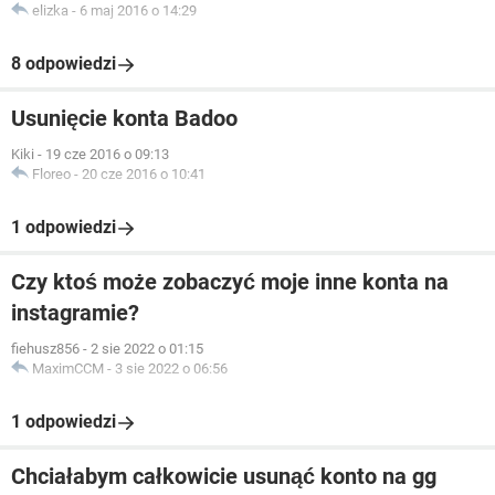
elizka
-
6 maj 2016 o 14:29
8 odpowiedzi
Usunięcie konta Badoo
Kiki
-
19 cze 2016 o 09:13
Floreo
-
20 cze 2016 o 10:41
1 odpowiedzi
Czy ktoś może zobaczyć moje inne konta na
instagramie?
fiehusz856
-
2 sie 2022 o 01:15
MaximCCM
-
3 sie 2022 o 06:56
1 odpowiedzi
Chciałabym całkowicie usunąć konto na gg