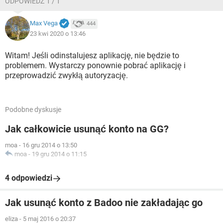
ODPOWIEDŹ 1 / 1
Max Vega
444
23 kwi 2020 o 13:46
Witam! Jeśli odinstalujesz aplikację, nie będzie to
problemem. Wystarczy ponownie pobrać aplikację i
przeprowadzić zwykłą autoryzację.
Podobne dyskusje
Jak całkowicie usunąć konto na GG?
moa
-
16 gru 2014 o 13:50
moa
-
19 gru 2014 o 11:15
4 odpowiedzi
Jak usunąć konto z Badoo nie zakładając go
eliza
-
5 maj 2016 o 20:37