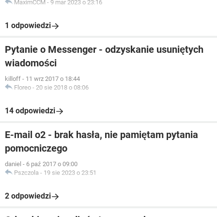
MaximCCM
-
9 mar 2023 o 23:16
1 odpowiedzi
Pytanie o Messenger - odzyskanie usuniętych
wiadomości
killoff
-
11 wrz 2017 o 18:44
Floreo
-
20 sie 2018 o 08:06
14 odpowiedzi
E-mail o2 - brak hasła, nie pamiętam pytania
pomocniczego
daniel
-
6 paź 2017 o 09:00
Pszczola
-
19 sie 2023 o 23:51
2 odpowiedzi