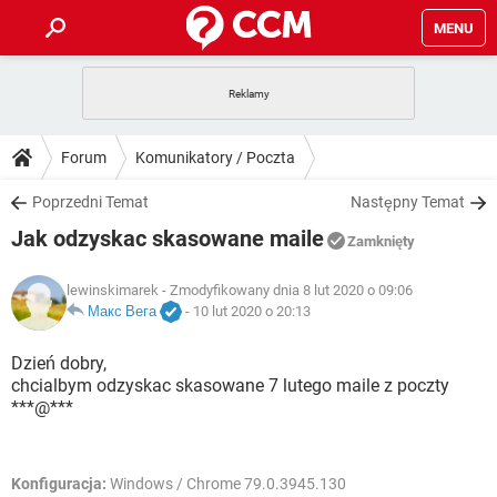
MENU
STRONA GŁÓWNA
YOUTUBE
TIKTOK
PORADY
Forum
Komunikatory / Poczta
GRY
WHATSAPP
PlayStation
TIKTOK
DO POBRANIA
Poprzedni Temat
Następny Temat
SPOTIFY
NETFLIX
GRY
WHATSAPP
Jak odzyskac skasowane maile
INSTAGRAM
ANDROID
FACEBOOK
TIKTOK
Zamknięty
FORUM
SPOTIFY
NETFLIX
WINDOWS 10
GRY
WHATSAPP
lewinskimarek
- Zmodyfikowany dnia 8 lut 2020 o 09:06
INSTAGRAM
COVID-19
FACEBOOK
TIKTOK
ARTYKUŁY
Макс Вега
-
10 lut 2020 o 20:13
IOS
NETFLIX
WINDOWS 10
GRY
WHATSAPP
INSTAGRAM
COVID-19
FACEBOOK
TIKTOK
Dzień dobry,
SPOTIFY
NETFLIX
chcialbym odzyskac skasowane 7 lutego maile z poczty
WINDOWS 10
GRY
WHATSAPP
***@***
INSTAGRAM
FACEBOOK
SPOTIFY
NETFLIX
WINDOWS 10
INSTAGRAM
FACEBOOK
Konfiguracja:
Windows / Chrome 79.0.3945.130