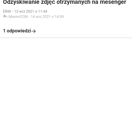
Odzyskiwanie zdjęć otrzymanych na mesenger
ElliW
-
13 wrz 2021 o 11:44
MaximCCM
-
14 wrz 2021 o 14:39
1 odpowiedzi