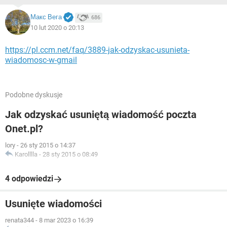
Макс Вега
686
10 lut 2020 o 20:13
https://pl.ccm.net/faq/3889-jak-odzyskac-usunieta-
wiadomosc-w-gmail
Podobne dyskusje
Jak odzyskać usuniętą wiadomość poczta
Onet.pl?
lory
-
26 sty 2015 o 14:37
Karolllla
-
28 sty 2015 o 08:49
4 odpowiedzi
Usunięte wiadomości
renata344
-
8 mar 2023 o 16:39