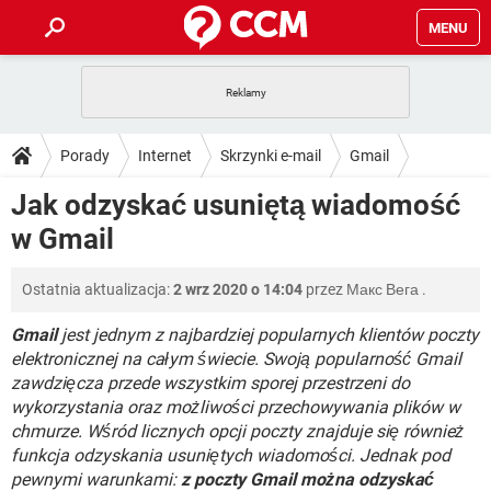
MENU
STRONA GŁÓWNA
YOUTUBE
TIKTOK
PORADY
Porady
Internet
Skrzynki e-mail
Gmail
GRY
WHATSAPP
PlayStation
TIKTOK
DO POBRANIA
Jak odzyskać usuniętą wiadomość
SPOTIFY
NETFLIX
GRY
WHATSAPP
w Gmail
INSTAGRAM
ANDROID
FACEBOOK
TIKTOK
FORUM
SPOTIFY
NETFLIX
WINDOWS 10
GRY
WHATSAPP
Ostatnia aktualizacja:
2 wrz 2020 o 14:04
przez
Макс Вега
.
INSTAGRAM
COVID-19
FACEBOOK
TIKTOK
ARTYKUŁY
IOS
NETFLIX
WINDOWS 10
GRY
WHATSAPP
Gmail
jest jednym z najbardziej popularnych klientów poczty
INSTAGRAM
COVID-19
FACEBOOK
TIKTOK
elektronicznej na całym świecie. Swoją popularność Gmail
SPOTIFY
NETFLIX
zawdzięcza przede wszystkim sporej przestrzeni do
WINDOWS 10
GRY
WHATSAPP
wykorzystania oraz możliwości przechowywania plików w
INSTAGRAM
FACEBOOK
SPOTIFY
NETFLIX
chmurze. Wśród licznych opcji poczty znajduje się również
WINDOWS 10
funkcja odzyskania usuniętych wiadomości. Jednak pod
INSTAGRAM
FACEBOOK
pewnymi warunkami:
z poczty Gmail można odzyskać