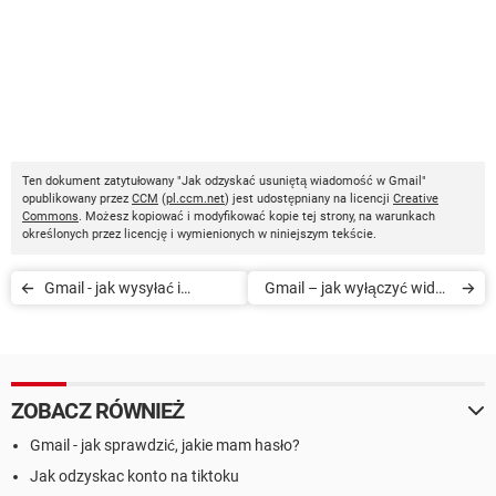
Ten dokument zatytułowany "Jak odzyskać usuniętą wiadomość w Gmail"
opublikowany przez
CCM
(
pl.ccm.net
) jest udostępniany na licencji
Creative
Commons
. Możesz kopiować i modyfikować kopie tej strony, na warunkach
określonych przez licencję i wymienionych w niniejszym tekście.
Gmail - jak wysyłać i
Gmail – jak wyłączyć widok
odbierać wiadomości
wątku
ZOBACZ RÓWNIEŻ
Gmail - jak sprawdzić, jakie mam hasło?
Jak odzyskac konto na tiktoku