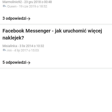
Marmolinio92
-
23 gru 2018 o 00:48
Queen
-
19 cze 2019 o 18:52
3 odpowiedzi
Facebook Messenger - jak uruchomić więcej
naklejek?
Misialinka
-
3 lis 2014 o 10:32
mn
-
4 lip 2017 o 15:03
5 odpowiedzi