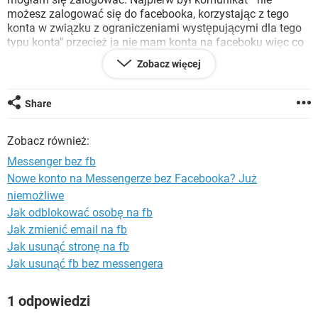
WINDOWS 10
możesz zalogować się do facebooka, korzystając z tego
konta w związku z ograniczeniami występującymi dla tego
typu konta" przecież ja nie mam konta na faceboku więc co
to za komunikat? Później napisałam z konta syna do
Zobacz więcej
centrum pomocy Facebooka aby oddali mi moje stare konto
messengera, do dzisiaj jest zablokowane i nie wiem co
zrobić aby odzyskać to konto.
Share
Pomocy
Zobacz również:
Messenger bez fb
Nowe konto na Messengerze bez Facebooka? Już
niemożliwe
Jak odblokować osobę na fb
Jak zmienić email na fb
Jak usunąć stronę na fb
Jak usunąć fb bez messengera
1 odpowiedzi