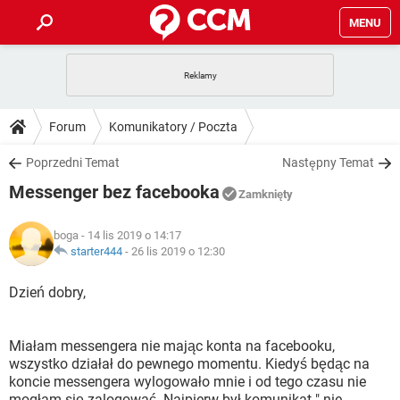
MENU
STRONA GŁÓWNA
YOUTUBE
TIKTOK
PORADY
Forum
Komunikatory / Poczta
GRY
WHATSAPP
PlayStation
TIKTOK
DO POBRANIA
Poprzedni Temat
Następny Temat
SPOTIFY
NETFLIX
GRY
WHATSAPP
Messenger bez facebooka
INSTAGRAM
ANDROID
FACEBOOK
TIKTOK
Zamknięty
FORUM
SPOTIFY
NETFLIX
WINDOWS 10
GRY
WHATSAPP
boga
- 14 lis 2019 o 14:17
INSTAGRAM
COVID-19
FACEBOOK
TIKTOK
ARTYKUŁY
starter444
-
26 lis 2019 o 12:30
IOS
NETFLIX
WINDOWS 10
GRY
WHATSAPP
INSTAGRAM
COVID-19
FACEBOOK
TIKTOK
Dzień dobry,
SPOTIFY
NETFLIX
WINDOWS 10
GRY
WHATSAPP
INSTAGRAM
FACEBOOK
Miałam messengera nie mając konta na facebooku,
SPOTIFY
NETFLIX
WINDOWS 10
wszystko działał do pewnego momentu. Kiedyś będąc na
INSTAGRAM
FACEBOOK
koncie messengera wylogowało mnie i od tego czasu nie
mogłam się zalogować. Najpierw był komunikat " nie