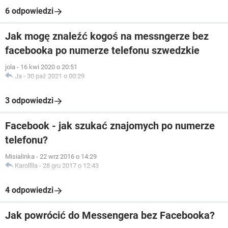
6 odpowiedzi
Jak mogę znaleźć kogoś na messngerze bez
facebooka po numerze telefonu szwedzkie
jola
-
16 kwi 2020 o 20:51
Ja
-
30 paź 2021 o 00:29
3 odpowiedzi
Facebook - jak szukać znajomych po numerze
telefonu?
Misialinka
-
22 wrz 2016 o 14:29
Karolllla
-
28 gru 2017 o 12:43
4 odpowiedzi
Jak powrócić do Messengera bez Facebooka?