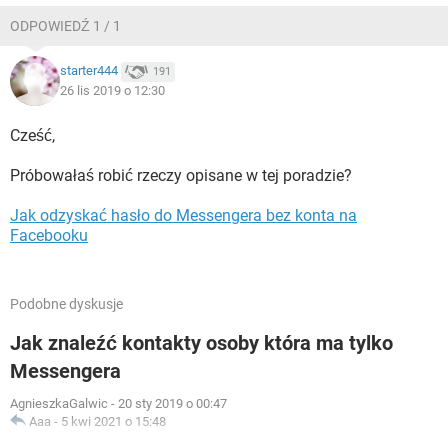
ODPOWIEDŹ 1 / 1
starter444
191
26 lis 2019 o 12:30
Cześć,
Próbowałaś robić rzeczy opisane w tej poradzie?
Jak odzyskać hasło do Messengera bez konta na
Facebooku
Podobne dyskusje
Jak znaleźć kontakty osoby która ma tylko
Messengera
AgnieszkaGalwic
-
20 sty 2019 o 00:47
Aaa
-
5 kwi 2021 o 15:48