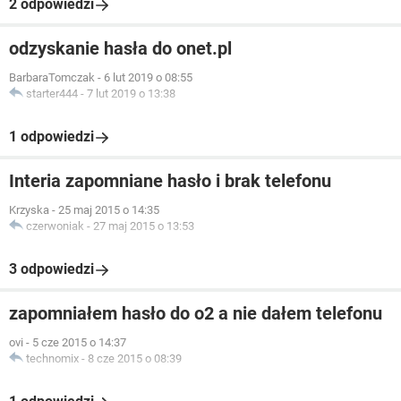
2 odpowiedzi
odzyskanie hasła do onet.pl
BarbaraTomczak
-
6 lut 2019 o 08:55
starter444
-
7 lut 2019 o 13:38
1 odpowiedzi
Interia zapomniane hasło i brak telefonu
Krzyska
-
25 maj 2015 o 14:35
czerwoniak
-
27 maj 2015 o 13:53
3 odpowiedzi
zapomniałem hasło do o2 a nie dałem telefonu
ovi
-
5 cze 2015 o 14:37
technomix
-
8 cze 2015 o 08:39