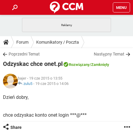
MENU
STRONA GŁÓWNA
YOUTUBE
TIKTOK
PORADY
Forum
Komunikatory / Poczta
GRY
WHATSAPP
PlayStation
TIKTOK
DO POBRANIA
Poprzedni Temat
Następny Temat
SPOTIFY
NETFLIX
GRY
WHATSAPP
Odzyskac chce onet.pl
INSTAGRAM
ANDROID
FACEBOOK
TIKTOK
Rozwiązany
/Zamknięty
FORUM
SPOTIFY
NETFLIX
WINDOWS 10
GRY
WHATSAPP
bajer
- 19 cze 2015 o 13:55
INSTAGRAM
COVID-19
FACEBOOK
TIKTOK
ARTYKUŁY
zulu5
-
19 cze 2015 o 14:06
IOS
NETFLIX
WINDOWS 10
GRY
WHATSAPP
INSTAGRAM
COVID-19
FACEBOOK
TIKTOK
Dzień dobry,
SPOTIFY
NETFLIX
WINDOWS 10
GRY
WHATSAPP
INSTAGRAM
FACEBOOK
chce odzyskac konto onet login ***@***
SPOTIFY
NETFLIX
WINDOWS 10
INSTAGRAM
FACEBOOK
Share