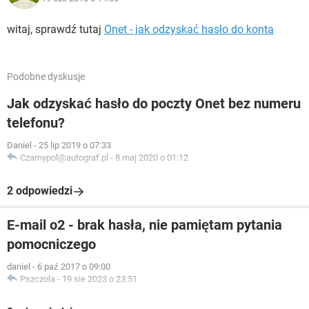
witaj, sprawdź tutaj
Onet - jak odzyskać hasło do konta
Podobne dyskusje
Jak odzyskać hasło do poczty Onet bez numeru
telefonu?
Daniel
-
25 lip 2019 o 07:33
Czarnypol@autograf.pl
-
8 maj 2020 o 01:12
2 odpowiedzi
E-mail o2 - brak hasła, nie pamiętam pytania
pomocniczego
daniel
-
6 paź 2017 o 09:00
Pszczola
-
19 sie 2023 o 23:51