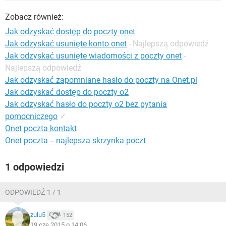
WINDOWS 10
Zobacz również:
Jak odzyskać dostęp do poczty onet
Jak odzyskać usunięte konto onet
- Najlepszą odpowiedź
Jak odzyskać usunięte wiadomości z poczty onet
-
Najlepszą odpowiedź
Jak odzyskać zapomniane hasło do poczty na Onet.pl
Jak odzyskać dostęp do poczty o2
Jak odzyskać hasło do poczty o2 bez pytania
pomocniczego
✓
Onet poczta kontakt
Onet poczta -- najlepsza skrzynka poczt
1 odpowiedzi
ODPOWIEDŹ 1 / 1
zulu5
152
19 cze 2015 o 14:06