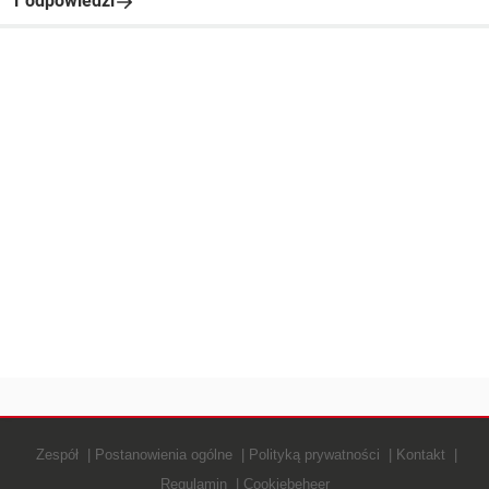
1 odpowiedzi
Zespół
Postanowienia ogólne
Polityką prywatności
Kontakt
Regulamin
Cookiebeheer