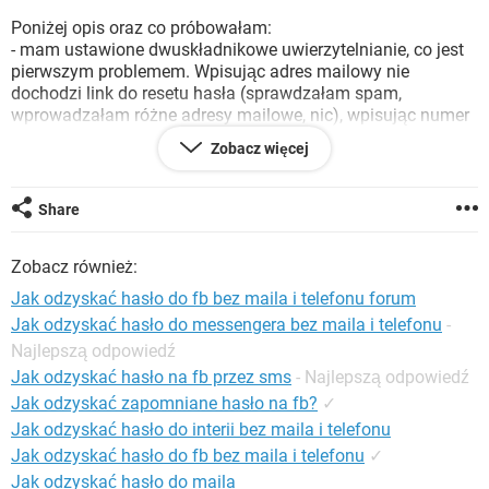
WINDOWS 10
Poniżej opis oraz co próbowałam:
- mam ustawione dwuskładnikowe uwierzytelnianie, co jest
pierwszym problemem. Wpisując adres mailowy nie
dochodzi link do resetu hasła (sprawdzałam spam,
wprowadzałam różne adresy mailowe, nic), wpisując numer
telefonu, nie przychodzi sms (również sprawdzałam różne
Zobacz więcej
numery).
- mam też ustawione zaufane kontakty, sztuk 3. Dostałam
kody od znajomych, wprowadziłam i tu pojawił się
Share
komunikat: "Za często próbujesz, spróbuj później". No więc
czekałam, najpierw 24 h (tak jest napisane w centrum
Zobacz również:
pomocy), nic nie dało, dalej pojawia się komunikat,
następnie 48h i ostatnio prawie cały tydzień. Myślałam, że
Jak odzyskać hasło do fb bez maila i telefonu forum
tydzień pomógł, bo pojawił się nowy komunikat, że kody
Jak odzyskać hasło do messengera bez maila i telefonu
-
wygasły, to ja oczywiście wzięłam nowe, wpisałam i pojawił
Najlepszą odpowiedź
się ten sam komunikat co wcześniej, czyli: za często
próbujesz.
Jak odzyskać hasło na fb przez sms
- Najlepszą odpowiedź
- próbowałam też: różnych przeglądarek, trybu incognito,
Jak odzyskać zapomniane hasło na fb?
✓
usuwania plików cookies. Przeszukałam internet jak dostać
Jak odzyskać hasło do interii bez maila i telefonu
się do centrum pomocy facebooka, znalazłam jakiś link i
Jak odzyskać hasło do fb bez maila i telefonu
✓
bombarduję ich mailami, ale nie ma odpowiedzi (na jakiejś
Jak odzyskać hasło do maila
stronie było napisane, że nie ma centrum pomocy facebooka