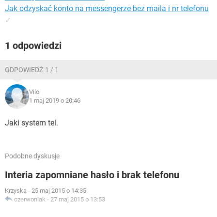
na EU, więc może nie dochodzi), próbowałam też
Jak odzyskać konto na messengerze bez maila i nr telefonu
społeczność facebooka, ale tam nikt nie odpowiada na
✓
żadne pytania związane z odzyskaniem hasła. Próbowałam
też pisać na stronach, które niejako pośredniczą w kontakcie
1 odpowiedzi
z centrum pomocy, majac nadzieje, że może mogą się
przebić do fb spoza EU).
ODPOWIEDŹ 1 / 1
Już nie wiem co zrobić, jak mogę zrestetować hasło. Na tę
chwilę, jestem zalogowana na telefonie i prywatnym
Vilo
komputerze, więc może jest jakaś opcja sprawdzenia hasła
1 maj 2019 o 20:46
bez jego wpisywania (nie mam zapisanego hasła w
przeglądarce)?
Jaki system tel.
Podobne dyskusje
Interia zapomniane hasło i brak telefonu
Krzyska
-
25 maj 2015 o 14:35
czerwoniak
-
27 maj 2015 o 13:53