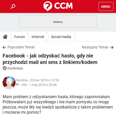
MENU
STRONA GŁÓWNA
YOUTUBE
TIKTOK
PORADY
Forum
Internet
Social media
GRY
WHATSAPP
PlayStation
TIKTOK
DO POBRANIA
Poprzedni Temat
Następny Temat
SPOTIFY
NETFLIX
GRY
WHATSAPP
Facebook - jak odzyskać hasło, gdy nie
INSTAGRAM
ANDROID
FACEBOOK
TIKTOK
FORUM
SPOTIFY
NETFLIX
przychodzi mail ani sms z linkiem/kodem
WINDOWS 10
GRY
WHATSAPP
Zamknięty
INSTAGRAM
COVID-19
FACEBOOK
TIKTOK
ARTYKUŁY
IOS
NETFLIX
WINDOWS 10
GRY
WHATSAPP
Karolina
- 23 kwi 2019 o 12:33
INSTAGRAM
COVID-19
FACEBOOK
TIKTOK
Vilo -
1 maj 2019 o 20:46
SPOTIFY
NETFLIX
WINDOWS 10
GRY
WHATSAPP
INSTAGRAM
FACEBOOK
Mam problem z odzyskaniem hasła, którego zapomniałam.
SPOTIFY
NETFLIX
Próbowałam już wszystkiego i nie mam pomysłu co mogę
WINDOWS 10
jeszcze, może Wy się kiedyś spotkaliście z takim problemem
INSTAGRAM
FACEBOOK
i możecie mi pomóc?