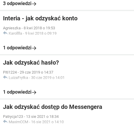
3 odpowiedzi
Interia - jak odzyskać konto
Agnieszka
-
8 kwi 2018 o 19:53
Karolllla
-
9 kwi 2018 o 09:19
1 odpowiedzi
Jak odzyskać hasło?
Piti1224
-
29 cze 2019 o 14:37
LuizaFrytka
-
30 cze 2019 o 14:01
1 odpowiedzi
Jak odzyskać dostęp do Messengera
Patrycja123
-
13 sie 2021 o 18:34
MaximCCM
-
16 sie 2021 o 14:10