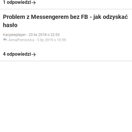
1 odpowiedzi
Problem z Messengerem bez FB - jak odzyskać
hasło
Kacpeeplayer
-
23 lis 2018 o 22:53
AnnaPomorska
-
5 lip 2019 o 10:59
4 odpowiedzi