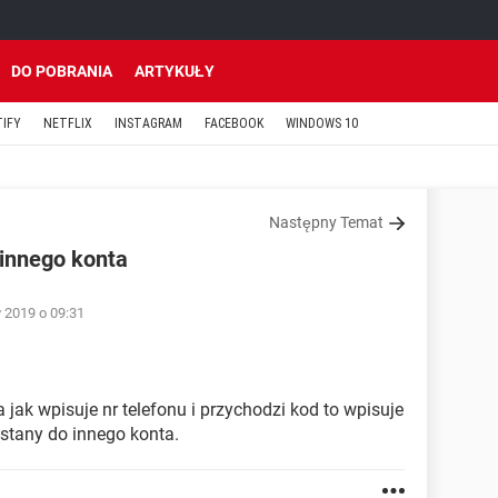
DO POBRANIA
ARTYKUŁY
TIFY
NETFLIX
INSTAGRAM
FACEBOOK
WINDOWS 10
Następny Temat
 innego konta
 2019 o 09:31
ak wpisuje nr telefonu i przychodzi kod to wpisuje
ystany do innego konta.