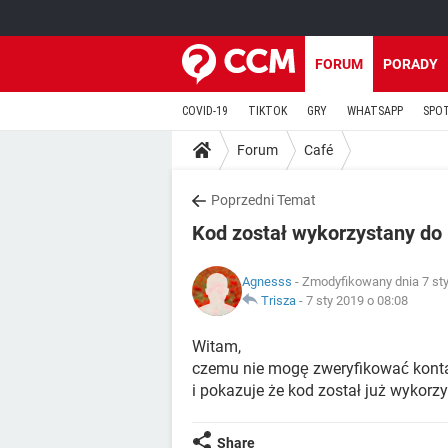
FORUM
PORADY
COVID-19
TIKTOK
GRY
WHATSAPP
SPO
Forum
Café
Poprzedni Temat
Kod został wykorzystany do
Agnesss
- Zmodyfikowany dnia 7 sty
Trisza
-
7 sty 2019 o 08:08
Witam,
czemu nie mogę zweryfikować konta j
i pokazuje że kod został już wykorz
Share