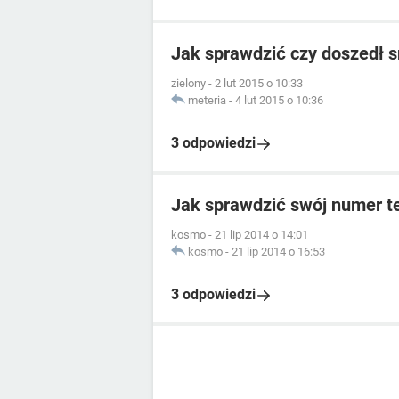
Jak sprawdzić czy doszedł 
zielony
-
2 lut 2015 o 10:33
meteria
-
4 lut 2015 o 10:36
3 odpowiedzi
Jak sprawdzić swój numer t
kosmo
-
21 lip 2014 o 14:01
kosmo
-
21 lip 2014 o 16:53
3 odpowiedzi