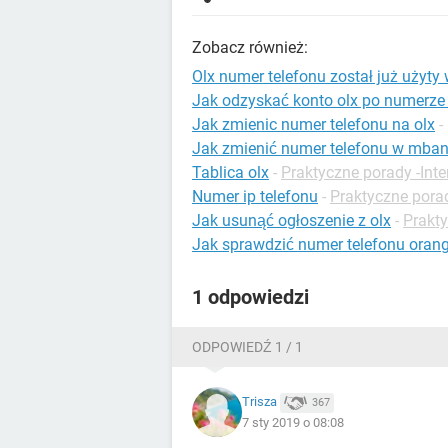
Zobacz również:
Olx numer telefonu został już użyty
Jak odzyskać konto olx po numerze 
Jak zmienic numer telefonu na olx
-
Jak zmienić numer telefonu w mba
Tablica olx
-
Praktyczne porady -Inte
Numer ip telefonu
-
Praktyczne pora
Jak usunąć ogłoszenie z olx
-
Prakty
Jak sprawdzić numer telefonu oran
1 odpowiedzi
ODPOWIEDŹ 1 / 1
Trisza
367
7 sty 2019 o 08:08