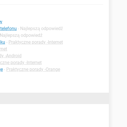
 w
telefonu
- Najlepszą odpowiedź
 Najlepszą odpowiedź
nku
-
Praktyczne porady -Internet
rnet
dy -Android
czne porady -Internet
ge
-
Praktyczne porady -Orange