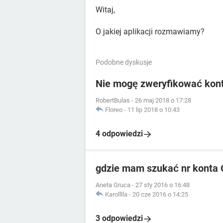
Witaj,
O jakiej aplikacji rozmawiamy?
Podobne dyskusje
Nie mogę zweryfikować kon
RobertBulas
-
26 maj 2018 o 17:28
Floreo
-
11 lip 2018 o 10:43
4 odpowiedzi
gdzie mam szukać nr konta 
Aneta Gruca
-
27 sty 2016 o 16:48
Karolllla
-
20 cze 2016 o 14:25
3 odpowiedzi