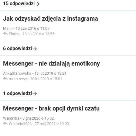
15 odpowiedzi
Jak odzyskać zdjęcia z Instagrama
Marlii
-
10 cze 2016 o 11:07
Floreo
-
13 lip 2016 o 13:55
6 odpowiedzi
Messenger - nie działają emotikony
AnkaStanowska
-
16 lut 2019 o 13:21
moto-rowy
-
18 lut 2019 o 15:01
1 odpowiedzi
Messenger - brak opcji dymki czatu
Weronika
-
3 gru 2020 o 15:02
Wiktoria1808
-
27 maj 2021 o 19:00