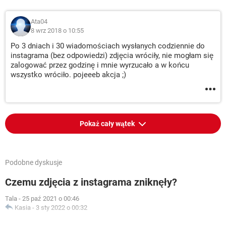
Ata04
8 wrz 2018 o 10:55
Po 3 dniach i 30 wiadomościach wysłanych codziennie do
instagrama (bez odpowiedzi) zdjęcia wróciły, nie mogłam się
zalogować przez godzinę i mnie wyrzucało a w końcu
wszystko wróciło. pojeeeb akcja ;)
Pokaż cały wątek
Podobne dyskusje
Czemu zdjęcia z instagrama zniknęły?
Tala
-
25 paź 2021 o 00:46
Kasia
-
3 sty 2022 o 00:32