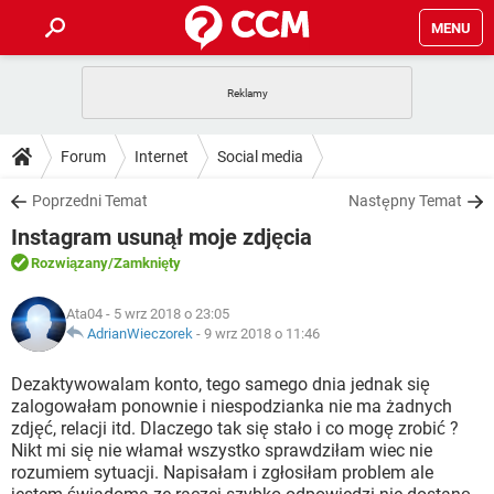
MENU
STRONA GŁÓWNA
YOUTUBE
TIKTOK
PORADY
Forum
Internet
Social media
GRY
WHATSAPP
PlayStation
TIKTOK
DO POBRANIA
Poprzedni Temat
Następny Temat
SPOTIFY
NETFLIX
GRY
WHATSAPP
Instagram usunął moje zdjęcia
INSTAGRAM
ANDROID
FACEBOOK
TIKTOK
FORUM
SPOTIFY
NETFLIX
Rozwiązany
/Zamknięty
WINDOWS 10
GRY
WHATSAPP
INSTAGRAM
COVID-19
FACEBOOK
TIKTOK
ARTYKUŁY
IOS
Ata04
- 5 wrz 2018 o 23:05
NETFLIX
WINDOWS 10
GRY
WHATSAPP
AdrianWieczorek
-
9 wrz 2018 o 11:46
INSTAGRAM
COVID-19
FACEBOOK
TIKTOK
SPOTIFY
NETFLIX
Dezaktywowalam konto, tego samego dnia jednak się
WINDOWS 10
GRY
WHATSAPP
zalogowałam ponownie i niespodzianka nie ma żadnych
INSTAGRAM
FACEBOOK
zdjęć, relacji itd. Dlaczego tak się stało i co mogę zrobić ?
SPOTIFY
NETFLIX
WINDOWS 10
Nikt mi się nie włamał wszystko sprawdziłam wiec nie
INSTAGRAM
FACEBOOK
rozumiem sytuacji. Napisałam i zgłosiłam problem ale