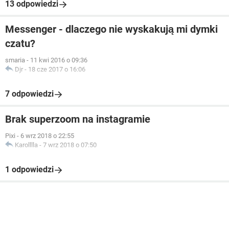
13 odpowiedzi
Messenger - dlaczego nie wyskakują mi dymki
czatu?
smaria
-
11 kwi 2016 o 09:36
Djr
-
18 cze 2017 o 16:06
7 odpowiedzi
Brak superzoom na instagramie
Pixi
-
6 wrz 2018 o 22:55
Karolllla
-
7 wrz 2018 o 07:50
1 odpowiedzi