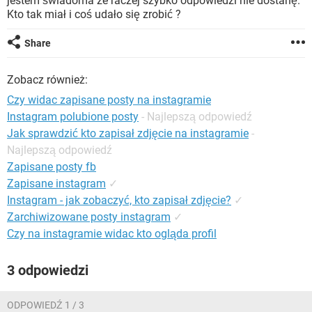
jestem świadoma ze raczej szybko odpowiedzi nie dostanę.
WINDOWS 10
Kto tak miał i coś udało się zrobić ?
Share
Zobacz również:
Czy widac zapisane posty na instagramie
Instagram polubione posty
- Najlepszą odpowiedź
Jak sprawdzić kto zapisał zdjęcie na instagramie
-
Najlepszą odpowiedź
Zapisane posty fb
Zapisane instagram
✓
Instagram - jak zobaczyć, kto zapisał zdjęcie?
✓
Zarchiwizowane posty instagram
✓
Czy na instagramie widac kto ogląda profil
3 odpowiedzi
ODPOWIEDŹ 1 / 3