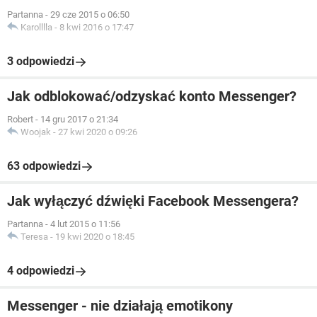
Partanna
-
29 cze 2015 o 06:50
Karolllla
-
8 kwi 2016 o 17:47
3 odpowiedzi
Jak odblokować/odzyskać konto Messenger?
Robert
-
14 gru 2017 o 21:34
Woojak
-
27 kwi 2020 o 09:26
63 odpowiedzi
Jak wyłączyć dźwięki Facebook Messengera?
Partanna
-
4 lut 2015 o 11:56
Teresa
-
19 kwi 2020 o 18:45
4 odpowiedzi
Messenger - nie działają emotikony