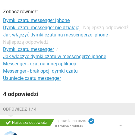
WINDOWS 10
Zobacz również:
Dymki czatu messenger iphone
Dymki czatu messenger nie działają
- Najlepszą odpowiedź
Jak włączyć dymki czatu na messengerze iphone
-
Najlepszą odpowiedź
Dymki czatu messenger
✓
Jak wlaczyc dymki czatu w messengerze iphone
Messenger - czat na innej aplikacji
Messenger - brak opcji dymki czatu
Usuniecie czatu messenger
4 odpowiedzi
ODPOWIEDŹ 1 / 4
sprawdzona przez:
Najlepsza odpowiedź
Karolina Świdrak