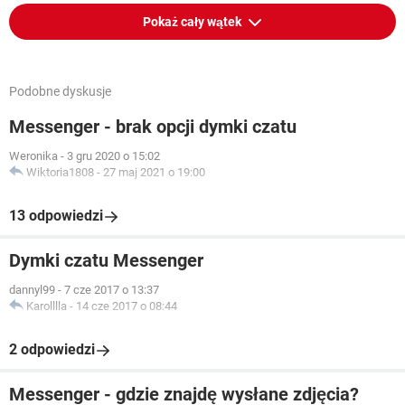
Pokaż cały wątek
Podobne dyskusje
Messenger - brak opcji dymki czatu
Weronika
-
3 gru 2020 o 15:02
Wiktoria1808
-
27 maj 2021 o 19:00
13 odpowiedzi
Dymki czatu Messenger
dannyl99
-
7 cze 2017 o 13:37
Karolllla
-
14 cze 2017 o 08:44
2 odpowiedzi
Messenger - gdzie znajdę wysłane zdjęcia?