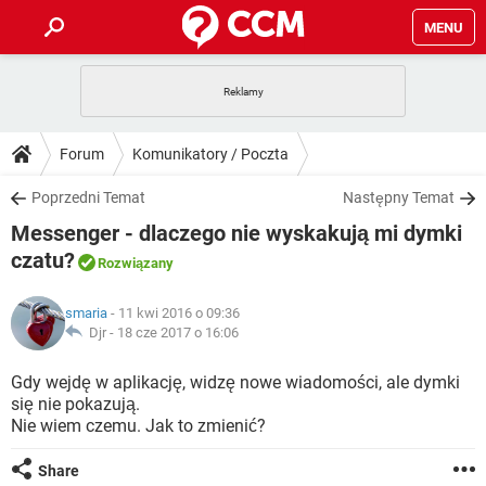
MENU
STRONA GŁÓWNA
YOUTUBE
TIKTOK
PORADY
Forum
Komunikatory / Poczta
GRY
WHATSAPP
PlayStation
TIKTOK
DO POBRANIA
Poprzedni Temat
Następny Temat
SPOTIFY
NETFLIX
GRY
WHATSAPP
Messenger - dlaczego nie wyskakują mi dymki
INSTAGRAM
ANDROID
FACEBOOK
TIKTOK
FORUM
SPOTIFY
NETFLIX
czatu?
Rozwiązany
WINDOWS 10
GRY
WHATSAPP
INSTAGRAM
COVID-19
FACEBOOK
TIKTOK
ARTYKUŁY
IOS
NETFLIX
smaria
- 11 kwi 2016 o 09:36
WINDOWS 10
GRY
WHATSAPP
Djr -
18 cze 2017 o 16:06
INSTAGRAM
COVID-19
FACEBOOK
TIKTOK
SPOTIFY
NETFLIX
Gdy wejdę w aplikację, widzę nowe wiadomości, ale dymki
WINDOWS 10
GRY
WHATSAPP
INSTAGRAM
FACEBOOK
się nie pokazują.
SPOTIFY
NETFLIX
Nie wiem czemu. Jak to zmienić?
WINDOWS 10
INSTAGRAM
FACEBOOK
Share