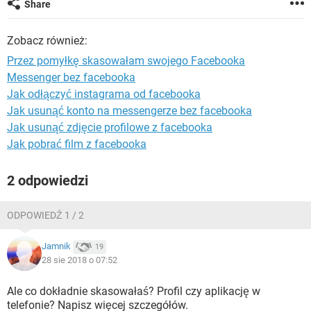
Share
WINDOWS 10
Zobacz również:
Przez pomyłkę skasowałam swojego Facebooka
Messenger bez facebooka
Jak odłączyć instagrama od facebooka
Jak usunąć konto na messengerze bez facebooka
Jak usunąć zdjęcie profilowe z facebooka
Jak pobrać film z facebooka
2 odpowiedzi
ODPOWIEDŹ 1 / 2
Jamnik
19
28 sie 2018 o 07:52
Ale co dokładnie skasowałaś? Profil czy aplikację w
telefonie? Napisz więcej szczegółów.