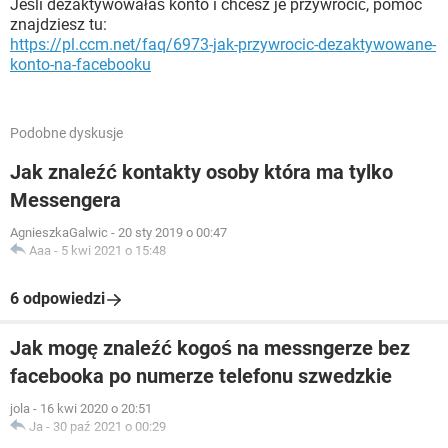
Jeśli dezaktywowałaś konto i chcesz je przywrócić, pomoc
znajdziesz tu:
https://pl.ccm.net/faq/6973-jak-przywrocic-dezaktywowane-
konto-na-facebooku
Podobne dyskusje
Jak znaleźć kontakty osoby która ma tylko
Messengera
AgnieszkaGalwic
-
20 sty 2019 o 00:47
Aaa
-
5 kwi 2021 o 15:48
6 odpowiedzi
Jak mogę znaleźć kogoś na messngerze bez
facebooka po numerze telefonu szwedzkie
jola
-
16 kwi 2020 o 20:51
Ja
-
30 paź 2021 o 00:29