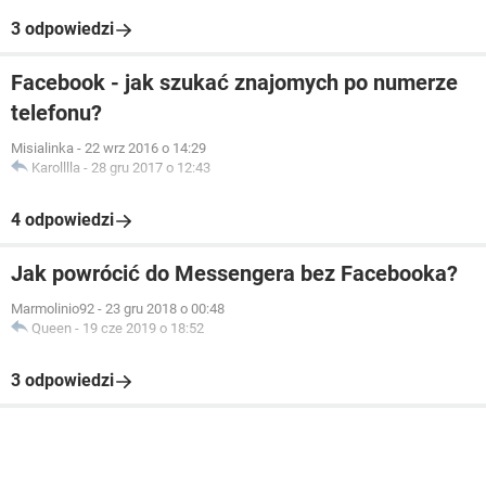
3 odpowiedzi
Facebook - jak szukać znajomych po numerze
telefonu?
Misialinka
-
22 wrz 2016 o 14:29
Karolllla
-
28 gru 2017 o 12:43
4 odpowiedzi
Jak powrócić do Messengera bez Facebooka?
Marmolinio92
-
23 gru 2018 o 00:48
Queen
-
19 cze 2019 o 18:52
3 odpowiedzi