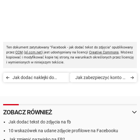
Ten dokument zatytułowany "Facebook - jak dodać tekst do zdjęcia" opublikowany
przez
CCM
(
pl.ccm.net
) jest udostępniany na licencji
Creative Commons
. Możesz
kopiować i modyfikować kopie tej strony, na warunkach określonych przez licencję
i wymienionych w niniejszym tekście.
Jak dodać naklejki do
Jak zabezpieczyć konto na
zdjęcia na Facebooku
Facebooku
ZOBACZ RÓWNIEŻ
Jak dodać tekst do zdjęcia na fb
10 wskazówek na udane zdjęcie profilowe na Facebooku
Jak zmienić nazwisko na FB?