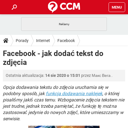
MENU
STRONA GŁÓWNA
YOUTUBE
TIKTOK
PORADY
Porady
Internet
Facebook
GRY
WHATSAPP
PlayStation
TIKTOK
DO POBRANIA
Facebook - jak dodać tekst do
SPOTIFY
NETFLIX
GRY
WHATSAPP
zdjęcia
INSTAGRAM
ANDROID
FACEBOOK
TIKTOK
FORUM
SPOTIFY
NETFLIX
WINDOWS 10
GRY
WHATSAPP
Ostatnia aktualizacja:
14 sie 2020 o 15:01
przez
Макс Вега
.
INSTAGRAM
COVID-19
FACEBOOK
TIKTOK
ARTYKUŁY
IOS
NETFLIX
WINDOWS 10
GRY
WHATSAPP
Opcja dodawania tekstu do zdjęcia uruchamia się w
INSTAGRAM
COVID-19
FACEBOOK
TIKTOK
podobny sposób, jak
funkcja dodawania naklejek
, o której
SPOTIFY
NETFLIX
pisaliśmy jakiś czas temu. Wzbogacenie zdjęcia tekstem nie
WINDOWS 10
GRY
WHATSAPP
jest trudne, jednak trzeba pamiętać, że funkcję tę można
INSTAGRAM
FACEBOOK
SPOTIFY
NETFLIX
zastosować jedynie do nowych zdjęć, które umieszczamy w
WINDOWS 10
serwisie.
INSTAGRAM
FACEBOOK