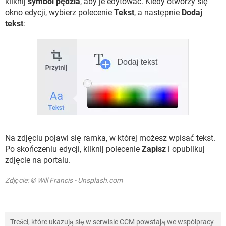
kliknij
symbol pędzla
, aby je edytować. Kiedy otworzy się
okno edycji, wybierz polecenie
Tekst
, a następnie
Dodaj
tekst
:
Na zdjęciu pojawi się ramka, w której możesz wpisać tekst.
Po skończeniu edycji, kliknij polecenie
Zapisz
i opublikuj
zdjęcie na portalu.
Zdjęcie: © Will Francis - Unsplash.com
Treści, które ukazują się w serwisie CCM powstają we współpracy