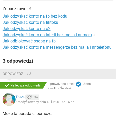
WINDOWS 10
Zobacz również:
Jak odzyskać konto na fb bez kodu
Jak odzyskac konto na tiktoku
Jak odzyskać konto na o2
Jak odzyskać konto na interii bez maila i numeru
✓
Jak odblokować osobę na fb
Jak odzyskać konto na messengerze bez maila i nr telefonu
3 odpowiedzi
ODPOWIEDŹ 1 / 3
sprawdzona przez:
i
Anna
Najlepsza odpowiedź
Karolina Świdrak
Dobrzyńska
Trisza
367
Zmodyfikowany dnia 18 lut 2019 o 14:57
Może ta porada ci pomoże: