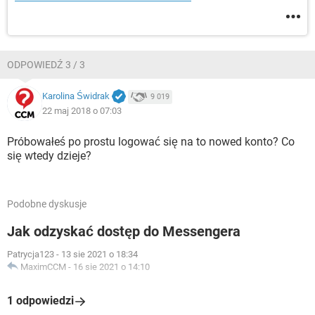
ODPOWIEDŹ 3 / 3
Karolina Świdrak
9 019
22 maj 2018 o 07:03
Próbowałeś po prostu logować się na to nowed konto? Co
się wtedy dzieje?
Podobne dyskusje
Jak odzyskać dostęp do Messengera
Patrycja123
-
13 sie 2021 o 18:34
MaximCCM
-
16 sie 2021 o 14:10
1 odpowiedzi