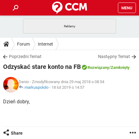
MENU
STRONA GŁÓWNA
YOUTUBE
TIKTOK
PORADY
Forum
Internet
GRY
WHATSAPP
PlayStation
TIKTOK
DO POBRANIA
Poprzedni Temat
Następny Temat
SPOTIFY
NETFLIX
GRY
WHATSAPP
Odzyskać stare konto na FB
INSTAGRAM
ANDROID
FACEBOOK
TIKTOK
Rozwiązany
/Zamknięty
FORUM
SPOTIFY
NETFLIX
WINDOWS 10
GRY
WHATSAPP
Denio
- Zmodyfikowany dnia 29 maj 2018 o 08:54
INSTAGRAM
COVID-19
FACEBOOK
TIKTOK
ARTYKUŁY
markuspololo
-
18 lut 2019 o 14:57
IOS
NETFLIX
WINDOWS 10
GRY
WHATSAPP
INSTAGRAM
COVID-19
FACEBOOK
TIKTOK
Dzień dobry,
SPOTIFY
NETFLIX
WINDOWS 10
GRY
WHATSAPP
INSTAGRAM
FACEBOOK
SPOTIFY
NETFLIX
WINDOWS 10
INSTAGRAM
FACEBOOK
Share