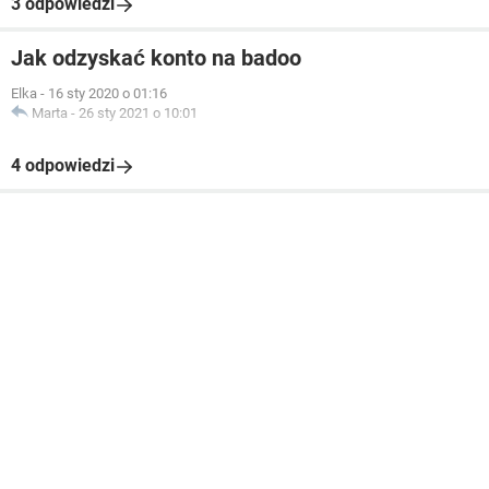
3 odpowiedzi
Jak odzyskać konto na badoo
Elka
-
16 sty 2020 o 01:16
Marta
-
26 sty 2021 o 10:01
4 odpowiedzi