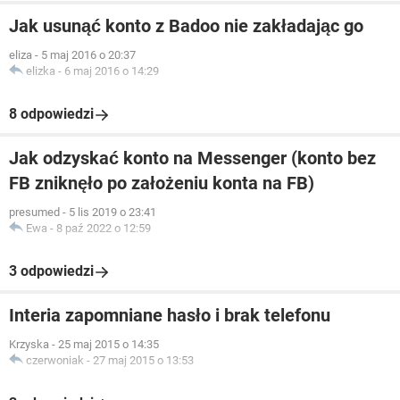
Jak usunąć konto z Badoo nie zakładając go
eliza
-
5 maj 2016 o 20:37
elizka
-
6 maj 2016 o 14:29
8 odpowiedzi
Jak odzyskać konto na Messenger (konto bez
FB zniknęło po założeniu konta na FB)
presumed
-
5 lis 2019 o 23:41
Ewa
-
8 paź 2022 o 12:59
3 odpowiedzi
Interia zapomniane hasło i brak telefonu
Krzyska
-
25 maj 2015 o 14:35
czerwoniak
-
27 maj 2015 o 13:53