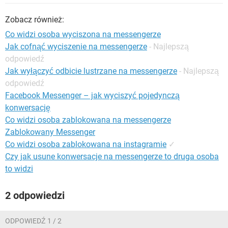
WINDOWS 10
Zobacz również:
Co widzi osoba wyciszona na messengerze
Jak cofnąć wyciszenie na messengerze
- Najlepszą
odpowiedź
Jak wyłączyć odbicie lustrzane na messengerze
- Najlepszą
odpowiedź
Facebook Messenger – jak wyciszyć pojedynczą
konwersację
Co widzi osoba zablokowana na messengerze
Zablokowany Messenger
Co widzi osoba zablokowana na instagramie
✓
Czy jak usune konwersacje na messengerze to druga osoba
to widzi
2 odpowiedzi
ODPOWIEDŹ 1 / 2