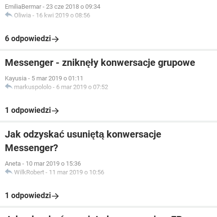
EmiliaBermar
-
23 cze 2018 o 09:34
Oliwia
-
16 kwi 2019 o 08:56
6 odpowiedzi
Messenger - zniknęły konwersacje grupowe
Kayusia
-
5 mar 2019 o 01:11
markuspololo
-
6 mar 2019 o 07:52
1 odpowiedzi
Jak odzyskać usuniętą konwersacje
Messenger?
Aneta
-
10 mar 2019 o 15:36
WilkRobert
-
11 mar 2019 o 10:56
1 odpowiedzi