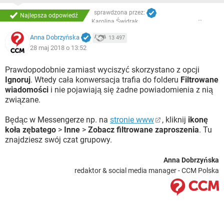
sprawdzona przez:
Najlepsza odpowiedź
Karolina Świdrak
Anna Dobrzyńska
13 497
28 maj 2018 o 13:52
Prawdopodobnie zamiast wyciszyć skorzystano z opcji
Ignoruj
. Wtedy cała konwersacja trafia do folderu
Filtrowane
wiadomości
i nie pojawiają się żadne powiadomienia z nią
związane.
Będąc w Messengerze np. na
stronie www
, kliknij
ikonę
koła zębatego
>
Inne
>
Zobacz filtrowane zaproszenia
. Tu
znajdziesz swój czat grupowy.
Anna Dobrzyńska
redaktor & social media manager - CCM Polska