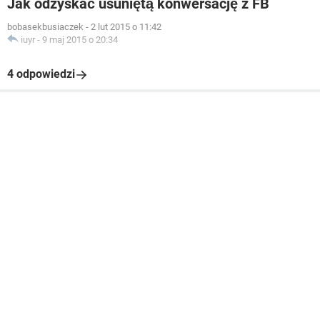
Jak odzyskać usuniętą konwersację z FB
bobasekbusiaczek
-
2 lut 2015 o 11:42
iuyr
-
9 maj 2015 o 20:34
4 odpowiedzi