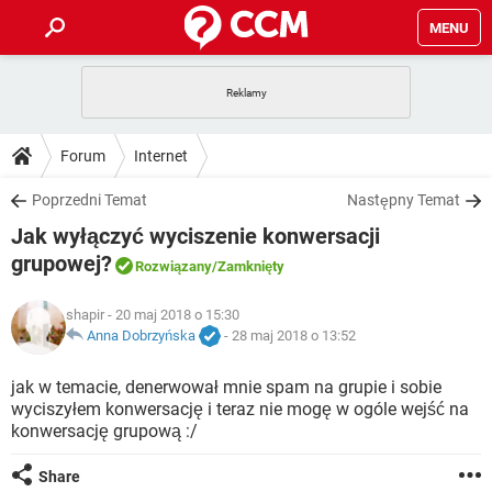
MENU
STRONA GŁÓWNA
YOUTUBE
TIKTOK
PORADY
Forum
Internet
GRY
WHATSAPP
PlayStation
TIKTOK
DO POBRANIA
Poprzedni Temat
Następny Temat
SPOTIFY
NETFLIX
GRY
WHATSAPP
Jak wyłączyć wyciszenie konwersacji
INSTAGRAM
ANDROID
FACEBOOK
TIKTOK
FORUM
SPOTIFY
NETFLIX
grupowej?
Rozwiązany
/Zamknięty
WINDOWS 10
GRY
WHATSAPP
INSTAGRAM
COVID-19
FACEBOOK
TIKTOK
ARTYKUŁY
IOS
NETFLIX
shapir
- 20 maj 2018 o 15:30
WINDOWS 10
GRY
WHATSAPP
Anna Dobrzyńska
-
28 maj 2018 o 13:52
INSTAGRAM
COVID-19
FACEBOOK
TIKTOK
SPOTIFY
NETFLIX
jak w temacie, denerwował mnie spam na grupie i sobie
WINDOWS 10
GRY
WHATSAPP
INSTAGRAM
FACEBOOK
wyciszyłem konwersację i teraz nie mogę w ogóle wejść na
SPOTIFY
NETFLIX
konwersację grupową :/
WINDOWS 10
INSTAGRAM
FACEBOOK
Share