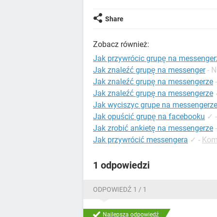
Share
Zobacz również:
Jak przywrócic grupę na messenger
Jak znaleźć grupę na messenger
- 
Jak znaleźć grupę na messengerze
Jak znaleźć grupę na messengerze
Jak wyciszyc grupe na messengerz
Jak opuścić grupę na facebooku
✓
Jak zrobić ankietę na messengerze
Jak przywrócić messengera
✓
-
Kom
1 odpowiedzi
ODPOWIEDŹ 1 / 1
Najlepsza odpowiedź