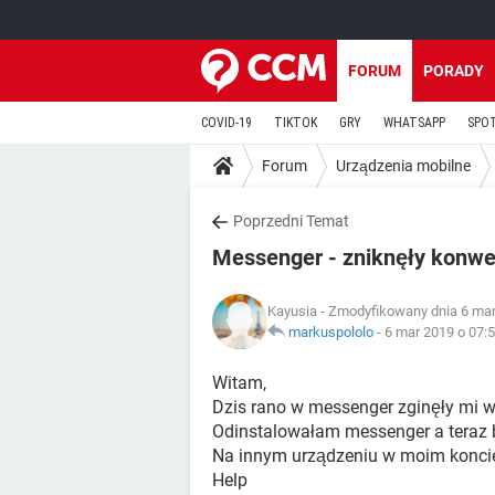
FORUM
PORADY
COVID-19
TIKTOK
GRY
WHATSAPP
SPO
Forum
Urządzenia mobilne
Poprzedni Temat
Messenger - zniknęły konwe
Kayusia
- Zmodyfikowany dnia 6 mar
markuspololo
-
6 mar 2019 o 07:
Witam,
Dzis rano w messenger zginęły mi w
Odinstalowałam messenger a teraz b
Na innym urządzeniu w moim koncie 
Help