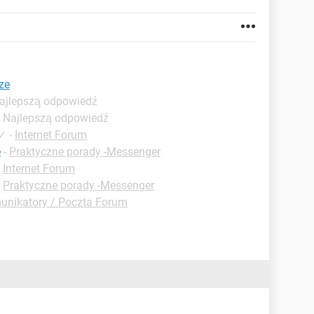
ze
Najlepszą odpowiedź
- Najlepszą odpowiedź
✓
-
Internet Forum
e
-
Praktyczne porady -Messenger
-
Internet Forum
-
Praktyczne porady -Messenger
unikatory / Poczta Forum