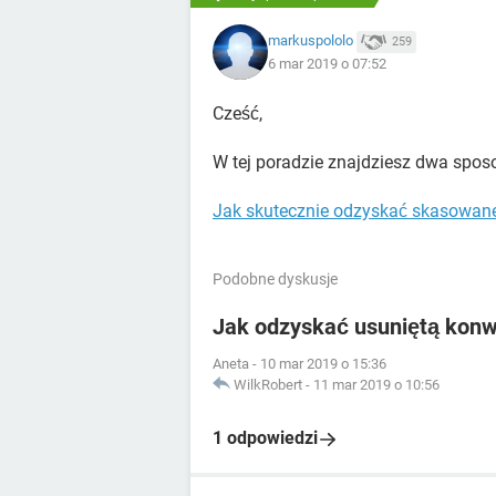
markuspololo
259
6 mar 2019 o 07:52
Cześć,
W tej poradzie znajdziesz dwa spo
Jak skutecznie odzyskać skasowan
Podobne dyskusje
Jak odzyskać usuniętą kon
Aneta
-
10 mar 2019 o 15:36
WilkRobert
-
11 mar 2019 o 10:56
1 odpowiedzi