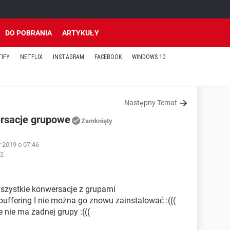
DO POBRANIA
ARTYKUŁY
TIFY
NETFLIX
INSTAGRAM
FACEBOOK
WINDOWS 10
Następny Temat
rsacje grupowe
Zamknięty
 2019 o 07:46
52
szystkie konwersacje z grupami
uffering I nie można go znowu zainstalować :(((
nie ma żadnej grupy :(((