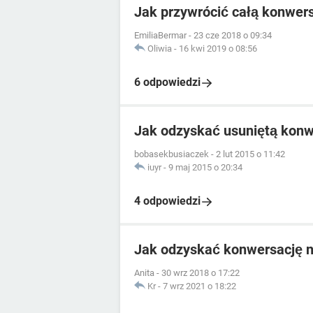
Jak przywrócić całą konwer
EmiliaBermar
-
23 cze 2018 o 09:34
Oliwia
-
16 kwi 2019 o 08:56
6 odpowiedzi
Jak odzyskać usuniętą konw
bobasekbusiaczek
-
2 lut 2015 o 11:42
iuyr
-
9 maj 2015 o 20:34
4 odpowiedzi
Jak odzyskać konwersację 
Anita
-
30 wrz 2018 o 17:22
Kr
-
7 wrz 2021 o 18:22