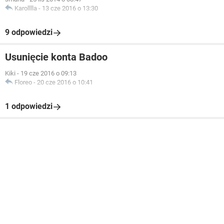
Karolllla
-
13 cze 2016 o 13:30
9 odpowiedzi
Usunięcie konta Badoo
Kiki
-
19 cze 2016 o 09:13
Floreo
-
20 cze 2016 o 10:41
1 odpowiedzi