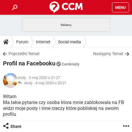
MENU
STRONA GŁÓWNA
YOUTUBE
TIKTOK
PORADY
Forum
Internet
Social media
GRY
WHATSAPP
PlayStation
TIKTOK
DO POBRANIA
Poprzedni Temat
Następny Temat
SPOTIFY
NETFLIX
GRY
WHATSAPP
Profil na Facebooku
INSTAGRAM
ANDROID
FACEBOOK
TIKTOK
Zamknięty
FORUM
SPOTIFY
NETFLIX
WINDOWS 10
GRY
WHATSAPP
Andy
- 3 maj 2020 o 21:27
INSTAGRAM
COVID-19
FACEBOOK
TIKTOK
ARTYKUŁY
Andy -
4 maj 2020 o 20:21
IOS
NETFLIX
WINDOWS 10
GRY
WHATSAPP
INSTAGRAM
COVID-19
FACEBOOK
TIKTOK
Witam
SPOTIFY
NETFLIX
Ma.takie.pytanie czy osoba ktora mnie zablokowała na FB
WINDOWS 10
GRY
WHATSAPP
widzi moje posty i inne rzeczy które pobliskiej na swoim
INSTAGRAM
FACEBOOK
profilu
SPOTIFY
NETFLIX
WINDOWS 10
INSTAGRAM
FACEBOOK
Share