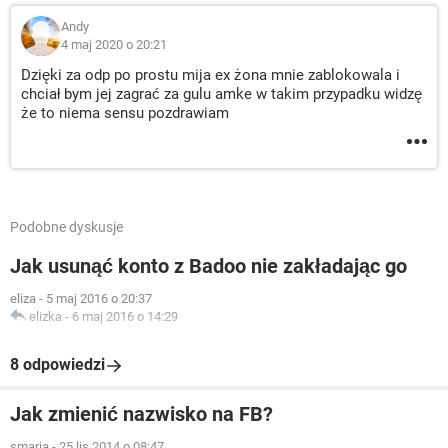
Andy
4 maj 2020 o 20:21
Dzięki za odp po prostu mija ex żona mnie zablokowala i
chciał bym jej zagrać za gulu amke w takim przypadku widzę
że to niema sensu pozdrawiam
Podobne dyskusje
Jak usunąć konto z Badoo nie zakładając go
eliza
-
5 maj 2016 o 20:37
elizka
-
6 maj 2016 o 14:29
8 odpowiedzi
Jak zmienić nazwisko na FB?
smaria
-
25 lis 2014 o 08:47