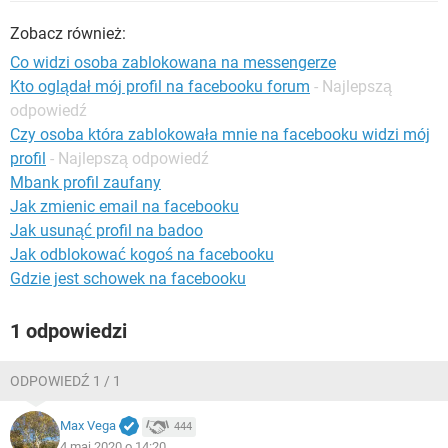
WINDOWS 10
Zobacz również:
Co widzi osoba zablokowana na messengerze
Kto oglądał mój profil na facebooku forum
- Najlepszą
odpowiedź
Czy osoba która zablokowała mnie na facebooku widzi mój
profil
- Najlepszą odpowiedź
Mbank profil zaufany
Jak zmienic email na facebooku
Jak usunąć profil na badoo
Jak odblokować kogoś na facebooku
Gdzie jest schowek na facebooku
1 odpowiedzi
ODPOWIEDŹ 1 / 1
Max Vega
444
4 maj 2020 o 14:20