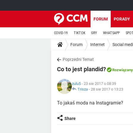
FORUM
PORADY
COVID-19
TIKTOK
GRY
WHATSAPP
SPO
Forum
Internet
Social med
Poprzedni Temat
Co to jest plandid?
Rozwiązany
zulu5
- 23 sie 2017 o 08:39
Trisza
-
28 sie 2017 o 13:23
To jakaś moda na Instagramie?
Share