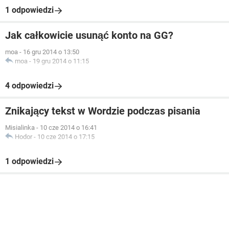
1 odpowiedzi
Jak całkowicie usunąć konto na GG?
moa
-
16 gru 2014 o 13:50
moa
-
19 gru 2014 o 11:15
4 odpowiedzi
Znikający tekst w Wordzie podczas pisania
Misialinka
-
10 cze 2014 o 16:41
Hodor
-
10 cze 2014 o 17:15
1 odpowiedzi