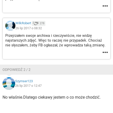
WilkRobert
278
26 lip 2017 o 08:32
Przejrzałem swoje archiwa i rzeczywiście, nie widzę
najstarszych zdjęć. Więc to raczej nie przypadek. Chociaż
nie słyszałem, żeby FB ogłaszał, że wprowadza taką zmianę.
ODPOWIEDŹ 2 / 2
Szymser123
26 lip 2017 o 12:47
No właśnie.Dlatego ciekawy jestem o co może chodzić.