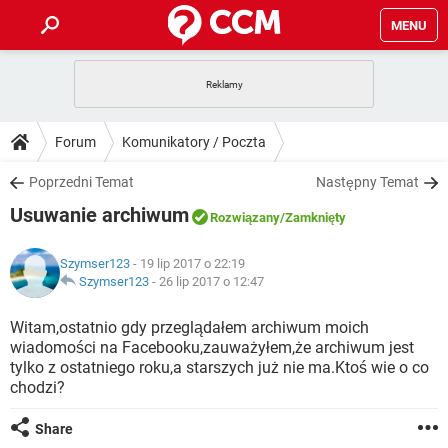
MENU
STRONA GŁÓWNA
YOUTUBE
TIKTOK
PORADY
Forum
Komunikatory / Poczta
GRY
WHATSAPP
PlayStation
TIKTOK
DO POBRANIA
Poprzedni Temat
Następny Temat
SPOTIFY
NETFLIX
GRY
WHATSAPP
Usuwanie archiwum
INSTAGRAM
ANDROID
FACEBOOK
TIKTOK
Rozwiązany
/Zamknięty
FORUM
SPOTIFY
NETFLIX
WINDOWS 10
GRY
WHATSAPP
Szymser123
- 19 lip 2017 o 22:19
INSTAGRAM
COVID-19
FACEBOOK
TIKTOK
ARTYKUŁY
Szymser123
-
26 lip 2017 o 12:47
IOS
NETFLIX
WINDOWS 10
GRY
WHATSAPP
INSTAGRAM
COVID-19
FACEBOOK
TIKTOK
Witam,ostatnio gdy przeglądałem archiwum moich
SPOTIFY
NETFLIX
wiadomości na Facebooku,zauważyłem,że archiwum jest
WINDOWS 10
GRY
WHATSAPP
tylko z ostatniego roku,a starszych już nie ma.Ktoś wie o co
INSTAGRAM
FACEBOOK
chodzi?
SPOTIFY
NETFLIX
WINDOWS 10
INSTAGRAM
FACEBOOK
Share