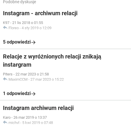
Podobne dyskusje
Instagram - archiwum relacji
K97
-
21 lis 2018 o 01:55
Floreo
-
4 sty 2019 o 12:09
5 odpowiedzi
Relacje z wyróżnionych relacji znikają
instargram
Piters
-
22 mar 2023 o 21:58
MaximCCM
-
27 mar 2023 o 15:22
1 odpowiedzi
Instagram archiwum relacji
Karo
-
26 mar 2019 o 13:37
michvl
-
5 kwi 2019 o 07:48