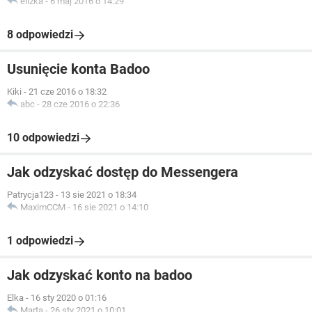
elizka
-
6 maj 2016 o 14:29
8 odpowiedzi
Usunięcie konta Badoo
Kiki
-
21 cze 2016 o 18:32
abc
-
28 cze 2016 o 22:36
10 odpowiedzi
Jak odzyskać dostęp do Messengera
Patrycja123
-
13 sie 2021 o 18:34
MaximCCM
-
16 sie 2021 o 14:10
1 odpowiedzi
Jak odzyskać konto na badoo
Elka
-
16 sty 2020 o 01:16
Marta
-
26 sty 2021 o 10:01