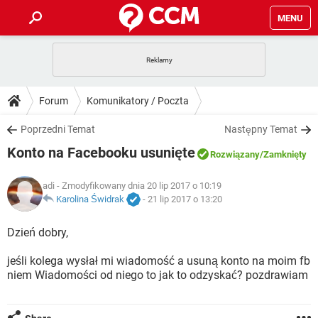
MENU
STRONA GŁÓWNA
YOUTUBE
TIKTOK
PORADY
Forum
Komunikatory / Poczta
GRY
WHATSAPP
PlayStation
TIKTOK
DO POBRANIA
Poprzedni Temat
Następny Temat
SPOTIFY
NETFLIX
GRY
WHATSAPP
Konto na Facebooku usunięte
INSTAGRAM
ANDROID
FACEBOOK
TIKTOK
Rozwiązany
/Zamknięty
FORUM
SPOTIFY
NETFLIX
WINDOWS 10
GRY
WHATSAPP
adi
- Zmodyfikowany dnia 20 lip 2017 o 10:19
INSTAGRAM
COVID-19
FACEBOOK
TIKTOK
ARTYKUŁY
Karolina Świdrak
-
21 lip 2017 o 13:20
IOS
NETFLIX
WINDOWS 10
GRY
WHATSAPP
INSTAGRAM
COVID-19
FACEBOOK
TIKTOK
Dzień dobry,
SPOTIFY
NETFLIX
WINDOWS 10
GRY
WHATSAPP
jeśli kolega wysłał mi wiadomość a usuną konto na moim fb
INSTAGRAM
FACEBOOK
niem Wiadomości od niego to jak to odzyskać? pozdrawiam
SPOTIFY
NETFLIX
WINDOWS 10
INSTAGRAM
FACEBOOK