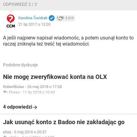
ODPOWIEDŹ 2 / 2
Karolina Świdrak
9 019
21 lip 2017 o 13:20
A jeśli najpierw napisał wiadomośc, a potem usunął konto to
raczej zniknęła też treść tej wiadomości.
Podobne dyskusje
Nie mogę zweryfikować konta na OLX
RobertBulas
-
26 maj 2018 o 17:28
Floreo
-
11 lip 2018 o 10:43
4 odpowiedzi
Jak usunąć konto z Badoo nie zakładając go
eliza
-
5 maj 2016 o 20:37