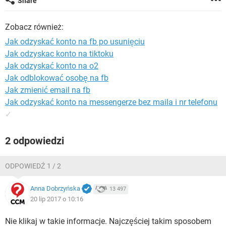
Share
WINDOWS 10
Zobacz również:
Jak odzyskać konto na fb po usunięciu
Jak odzyskac konto na tiktoku
Jak odzyskać konto na o2
Jak odblokować osobę na fb
Jak zmienić email na fb
Jak odzyskać konto na messengerze bez maila i nr telefonu
✓
2 odpowiedzi
ODPOWIEDŹ 1 / 2
Anna Dobrzyńska
13 497
20 lip 2017 o 10:16
Nie klikaj w takie informacje. Najczęściej takim sposobem