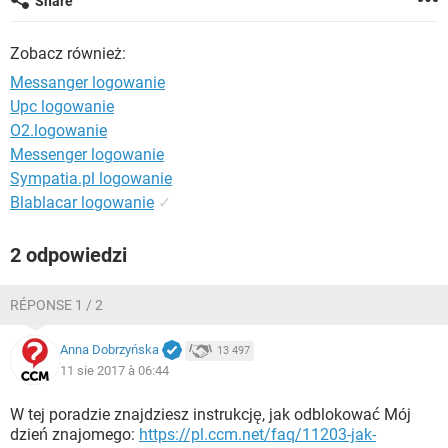
Share
WINDOWS 10
Zobacz również:
Messanger logowanie
Upc logowanie
O2.logowanie
Messenger logowanie
Sympatia.pl logowanie
Blablacar logowanie
✓
2 odpowiedzi
RÉPONSE 1 / 2
Anna Dobrzyńska
13 497
11 sie 2017 à 06:44
W tej poradzie znajdziesz instrukcję, jak odblokować Mój
dzień znajomego:
https://pl.ccm.net/faq/11203-jak-