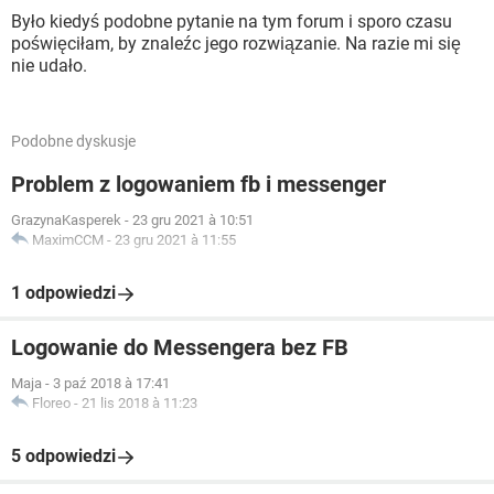
Było kiedyś podobne pytanie na tym forum i sporo czasu
poświęciłam, by znaleźc jego rozwiązanie. Na razie mi się
nie udało.
Podobne dyskusje
Problem z logowaniem fb i messenger
GrazynaKasperek
-
23 gru 2021 à 10:51
MaximCCM
-
23 gru 2021 à 11:55
1 odpowiedzi
Logowanie do Messengera bez FB
Maja
-
3 paź 2018 à 17:41
Floreo
-
21 lis 2018 à 11:23
5 odpowiedzi