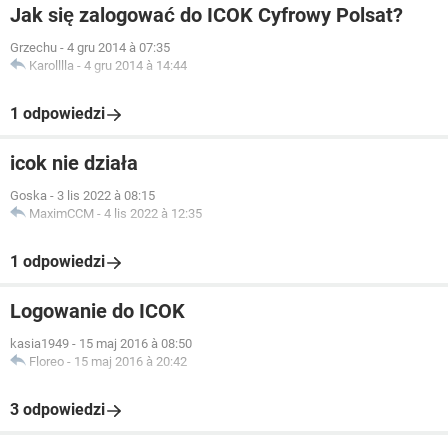
Jak się zalogować do ICOK Cyfrowy Polsat?
Grzechu
-
4 gru 2014 à 07:35
Karolllla
-
4 gru 2014 à 14:44
1 odpowiedzi
icok nie działa
Goska
-
3 lis 2022 à 08:15
MaximCCM
-
4 lis 2022 à 12:35
1 odpowiedzi
Logowanie do ICOK
kasia1949
-
15 maj 2016 à 08:50
Floreo
-
15 maj 2016 à 20:42
3 odpowiedzi