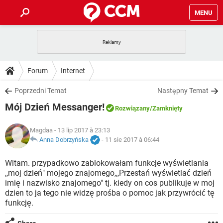
MENU
STRONA GŁÓWNA
YOUTUBE
TIKTOK
PORADY
Forum
Internet
GRY
WHATSAPP
PlayStation
TIKTOK
DO POBRANIA
Poprzedni Temat
Następny Temat
SPOTIFY
NETFLIX
GRY
WHATSAPP
Mój Dzień Messanger!
INSTAGRAM
ANDROID
FACEBOOK
TIKTOK
Rozwiązany
/Zamknięty
FORUM
SPOTIFY
NETFLIX
WINDOWS 10
GRY
WHATSAPP
Magdaa
- 13 lip 2017 à 23:13
INSTAGRAM
COVID-19
FACEBOOK
TIKTOK
ARTYKUŁY
Anna Dobrzyńska
-
11 sie 2017 à 06:44
IOS
NETFLIX
WINDOWS 10
GRY
WHATSAPP
INSTAGRAM
COVID-19
FACEBOOK
TIKTOK
Witam. przypadkowo zablokowałam funkcje wyświetlania
SPOTIFY
NETFLIX
,,moj dzień" mojego znajomego,,,Przestań wyświetlać dzień
WINDOWS 10
GRY
WHATSAPP
imię i nazwisko znajomego" tj. kiedy on cos publikuje w moj
INSTAGRAM
FACEBOOK
dzien to ja tego nie widzę prośba o pomoc jak przywrócić tę
SPOTIFY
NETFLIX
WINDOWS 10
funkcję.
INSTAGRAM
FACEBOOK