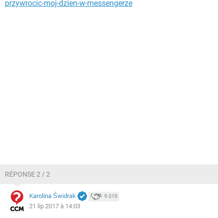
przywrocic-moj-dzien-w-messengerze
RÉPONSE 2 / 2
Karolina Świdrak
9 019
21 lip 2017 à 14:03