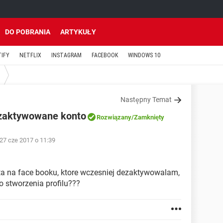
DO POBRANIA
ARTYKUŁY
TIFY
NETFLIX
INSTAGRAM
FACEBOOK
WINDOWS 10
Następny Temat
ezaktywowane konto
Rozwiązany
/Zamknięty
27 cze 2017 o 11:39
a na face booku, ktore wczesniej dezaktywowalam,
o stworzenia profilu???