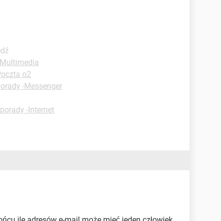
edź
-Multimedia
Poczta o2
porady -Messenger
porady -Internet
ońcu ile adresów e-mail może mieć jeden człowiek.