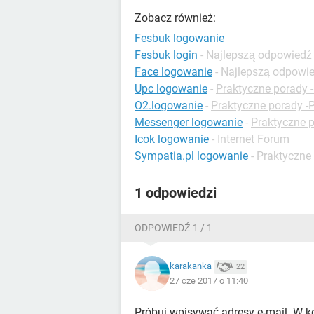
Zobacz również:
Fesbuk logowanie
Fesbuk login
- Najlepszą odpowiedź
Face logowanie
- Najlepszą odpowi
Upc logowanie
-
Praktyczne porady 
O2.logowanie
-
Praktyczne porady -
Messenger logowanie
-
Praktyczne 
Icok logowanie
-
Internet Forum
Sympatia.pl logowanie
-
Praktyczne 
1 odpowiedzi
ODPOWIEDŹ 1 / 1
karakanka
22
27 cze 2017 o 11:40
Próbuj wpisywać adresy e-mail. W k