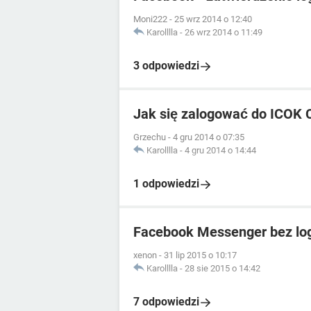
Moni222
-
25 wrz 2014 o 12:40
Karolllla
-
26 wrz 2014 o 11:49
3 odpowiedzi
Jak się zalogować do ICOK 
Grzechu
-
4 gru 2014 o 07:35
Karolllla
-
4 gru 2014 o 14:44
1 odpowiedzi
Facebook Messenger bez lo
xenon
-
31 lip 2015 o 10:17
Karolllla
-
28 sie 2015 o 14:42
7 odpowiedzi