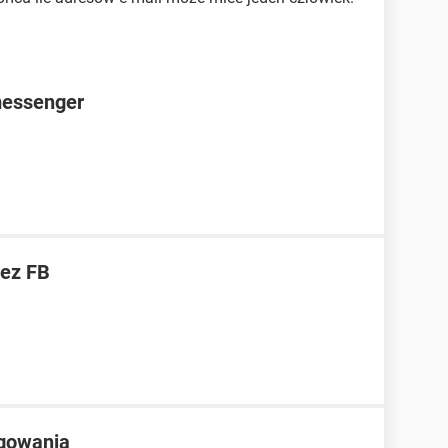
messenger
ez FB
ogowania