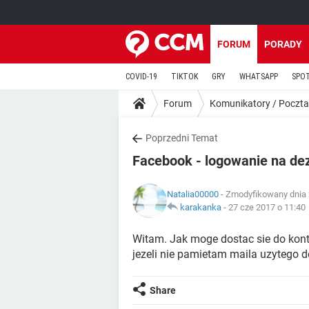
FORUM
PORADY
COVID-19
TIKTOK
GRY
WHATSAPP
SPO
Forum
Komunikatory / Poczta
Poprzedni Temat
Facebook - logowanie na d
Natalia00000
- Zmodyfikowany dnia 
karakanka
-
27 cze 2017 o 11:40
Witam. Jak moge dostac sie do kont
jezeli nie pamietam maila uzytego d
Share