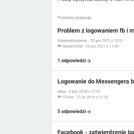
Podobne dyskusje
Problem z logowaniem fb i 
GrazynaKasperek
-
23 gru 2021 o 10:51
MaximCCM
-
23 gru 2021 o 11:55
1 odpowiedzi
Logowanie do Messengera b
Maja
-
3 paź 2018 o 17:41
Floreo
-
21 lis 2018 o 11:23
5 odpowiedzi
Facebook - zatwierdzenie l