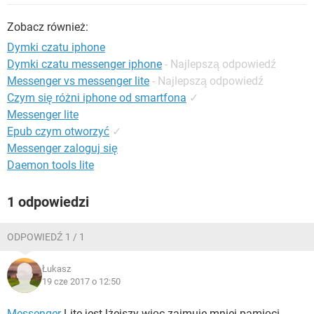
WINDOWS 10
Zobacz również:
Dymki czatu iphone
Dymki czatu messenger iphone
- Najlepszą odpowiedź
Messenger vs messenger lite
- Najlepszą odpowiedź
Czym się różni iphone od smartfona
✓
Messenger lite
Epub czym otworzyć
✓
Messenger zaloguj się
Daemon tools lite
1 odpowiedzi
ODPOWIEDŹ 1 / 1
Łukasz
19 cze 2017 o 12:50
Messenger
Lite jest lżejszy więc zajmuje mniej pamięci