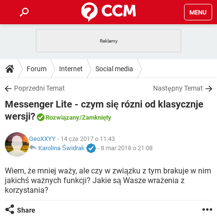
MENU
STRONA GŁÓWNA
YOUTUBE
TIKTOK
PORADY
Forum
Internet
Social media
GRY
WHATSAPP
PlayStation
TIKTOK
DO POBRANIA
Poprzedni Temat
Następny Temat
SPOTIFY
NETFLIX
GRY
WHATSAPP
Messenger Lite - czym się rózni od klasycznje
INSTAGRAM
ANDROID
FACEBOOK
TIKTOK
FORUM
SPOTIFY
NETFLIX
wersji?
Rozwiązany
/Zamknięty
WINDOWS 10
GRY
WHATSAPP
INSTAGRAM
COVID-19
FACEBOOK
TIKTOK
ARTYKUŁY
IOS
NETFLIX
GeoXXYY
- 14 cze 2017 o 11:43
WINDOWS 10
GRY
WHATSAPP
Karolina Świdrak
-
8 mar 2018 o 21:08
INSTAGRAM
COVID-19
FACEBOOK
TIKTOK
SPOTIFY
NETFLIX
Wiem, że mniej waży, ale czy w związku z tym brakuje w nim
WINDOWS 10
GRY
WHATSAPP
INSTAGRAM
FACEBOOK
jakichś ważnych funkcji? Jakie są Wasze wrażenia z
SPOTIFY
NETFLIX
korzystania?
WINDOWS 10
INSTAGRAM
FACEBOOK
Share