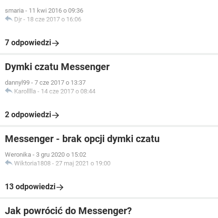
smaria
-
11 kwi 2016 o 09:36
Djr
-
18 cze 2017 o 16:06
7 odpowiedzi
Dymki czatu Messenger
dannyl99
-
7 cze 2017 o 13:37
Karolllla
-
14 cze 2017 o 08:44
2 odpowiedzi
Messenger - brak opcji dymki czatu
Weronika
-
3 gru 2020 o 15:02
Wiktoria1808
-
27 maj 2021 o 19:00
13 odpowiedzi
Jak powrócić do Messenger?