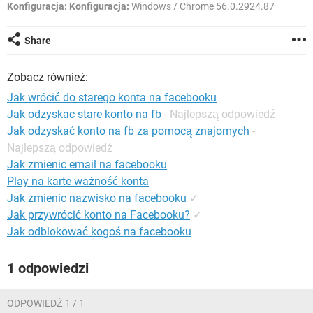
WINDOWS 10
Konfiguracja:
Konfiguracja:
Windows / Chrome 56.0.2924.87
Share
Zobacz również:
Jak wrócić do starego konta na facebooku
Jak odzyskac stare konto na fb
- Najlepszą odpowiedź
Jak odzyskać konto na fb za pomocą znajomych
-
Najlepszą odpowiedź
Jak zmienic email na facebooku
Play na karte ważność konta
Jak zmienic nazwisko na facebooku
✓
Jak przywrócić konto na Facebooku?
✓
Jak odblokować kogoś na facebooku
1 odpowiedzi
ODPOWIEDŹ 1 / 1