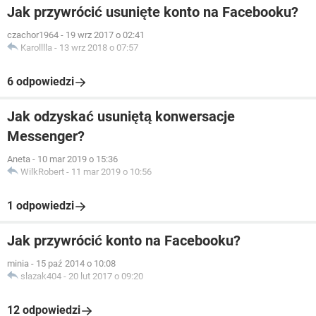
Jak przywrócić usunięte konto na Facebooku?
czachor1964
-
19 wrz 2017 o 02:41
Karolllla
-
13 wrz 2018 o 07:57
6 odpowiedzi
Jak odzyskać usuniętą konwersacje
Messenger?
Aneta
-
10 mar 2019 o 15:36
WilkRobert
-
11 mar 2019 o 10:56
1 odpowiedzi
Jak przywrócić konto na Facebooku?
minia
-
15 paź 2014 o 10:08
slazak404
-
20 lut 2017 o 09:20
12 odpowiedzi