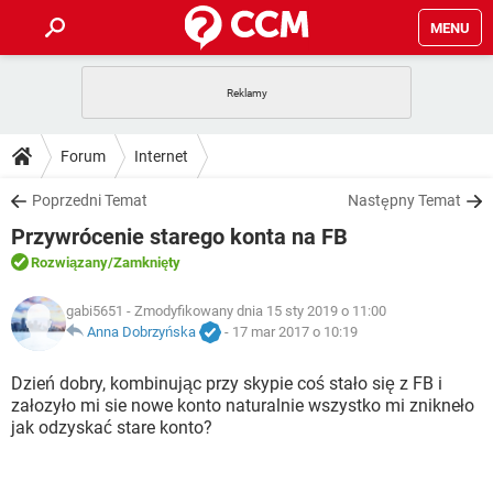
MENU
STRONA GŁÓWNA
YOUTUBE
TIKTOK
PORADY
Forum
Internet
GRY
WHATSAPP
PlayStation
TIKTOK
DO POBRANIA
Poprzedni Temat
Następny Temat
SPOTIFY
NETFLIX
GRY
WHATSAPP
Przywrócenie starego konta na FB
INSTAGRAM
ANDROID
FACEBOOK
TIKTOK
FORUM
SPOTIFY
NETFLIX
Rozwiązany
/Zamknięty
WINDOWS 10
GRY
WHATSAPP
INSTAGRAM
COVID-19
FACEBOOK
TIKTOK
ARTYKUŁY
gabi5651
- Zmodyfikowany dnia 15 sty 2019 o 11:00
IOS
NETFLIX
WINDOWS 10
GRY
WHATSAPP
Anna Dobrzyńska
-
17 mar 2017 o 10:19
INSTAGRAM
COVID-19
FACEBOOK
TIKTOK
SPOTIFY
NETFLIX
Dzień dobry, kombinując przy skypie coś stało się z FB i
WINDOWS 10
GRY
WHATSAPP
załozyło mi sie nowe konto naturalnie wszystko mi znikneło
INSTAGRAM
FACEBOOK
jak odzyskać stare konto?
SPOTIFY
NETFLIX
WINDOWS 10
INSTAGRAM
FACEBOOK