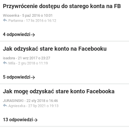
Przywrócenie dostępu do starego konta na FB
Wiosenka
-
5 paź 2016 o 10:01
Partanna
-
17 lis 2016 o 16:12
4 odpowiedzi
Jak odzyskać stare konto na Facebooku
isadora
-
21 wrz 2017 o 23:27
Mila
-
2 gru 2018 o 11:19
5 odpowiedzi
Jak mogę odzyskać stare konto Facebooka
JURASINSKI
-
22 sty 2018 o 16:46
Agniesxka
-
27 lip 2021 o 19:13
13 odpowiedzi