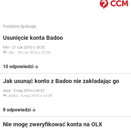
Podobne dyskusje
Usunięcie konta Badoo
Kiki
-
21 cze 2016 o 18:32
abc
-
28 cze 2016 o 22:36
10 odpowiedzi
Jak usunąć konto z Badoo nie zakładając go
eliza
-
5 maj 2016 o 20:37
elizka
-
6 maj 2016 o 14:29
8 odpowiedzi
Nie mogę zweryfikować konta na OLX