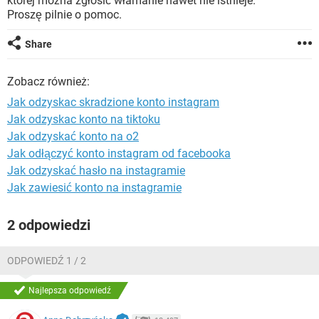
której można zgłosić włamanie nawet nie istnieje.
WINDOWS 10
Proszę pilnie o pomoc.
Share
Zobacz również:
Jak odzyskac skradzione konto instagram
Jak odzyskac konto na tiktoku
Jak odzyskać konto na o2
Jak odłączyć konto instagram od facebooka
Jak odzyskać hasło na instagramie
Jak zawiesić konto na instagramie
2 odpowiedzi
ODPOWIEDŹ 1 / 2
Najlepsza odpowiedź