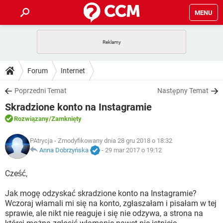
MENU
STRONA GŁÓWNA
YOUTUBE
TIKTOK
PORADY
Forum
Internet
GRY
WHATSAPP
PlayStation
TIKTOK
DO POBRANIA
Poprzedni Temat
Następny Temat
SPOTIFY
NETFLIX
GRY
WHATSAPP
Skradzione konto na Instagramie
INSTAGRAM
ANDROID
FACEBOOK
TIKTOK
FORUM
SPOTIFY
NETFLIX
Rozwiązany
/Zamknięty
WINDOWS 10
GRY
WHATSAPP
INSTAGRAM
COVID-19
FACEBOOK
TIKTOK
ARTYKUŁY
PAtrycja
- Zmodyfikowany dnia 28 gru 2018 o 18:32
IOS
NETFLIX
WINDOWS 10
GRY
WHATSAPP
Anna Dobrzyńska
-
29 mar 2017 o 19:12
INSTAGRAM
COVID-19
FACEBOOK
TIKTOK
SPOTIFY
NETFLIX
Cześć,
WINDOWS 10
GRY
WHATSAPP
INSTAGRAM
FACEBOOK
Jak mogę odzyskać skradzione konto na Instagramie?
SPOTIFY
NETFLIX
WINDOWS 10
Wczoraj włamali mi się na konto, zgłaszałam i pisałam w tej
INSTAGRAM
FACEBOOK
sprawie, ale nikt nie reaguje i się nie odzywa, a strona na