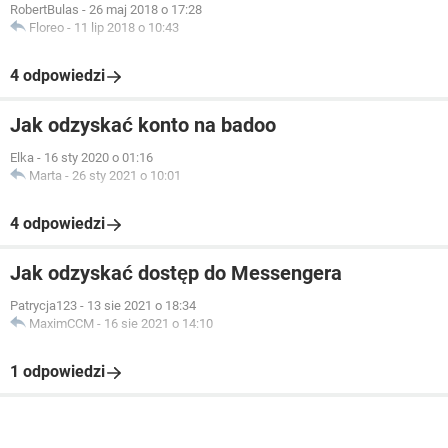
RobertBulas
-
26 maj 2018 o 17:28
Floreo
-
11 lip 2018 o 10:43
4 odpowiedzi
Jak odzyskać konto na badoo
Elka
-
16 sty 2020 o 01:16
Marta
-
26 sty 2021 o 10:01
4 odpowiedzi
Jak odzyskać dostęp do Messengera
Patrycja123
-
13 sie 2021 o 18:34
MaximCCM
-
16 sie 2021 o 14:10
1 odpowiedzi