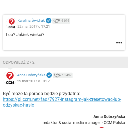
Karolina Świdrak
9 019
22 mar 2017 o 17:21
I co? Jakieś wieści?
ODPOWIEDŹ 2 / 2
Anna Dobrzyńska
13 497
29 mar 2017 o 19:12
Być może ta porada będzie przydatna:
https://pl.ccm.net/faq/7927-instagram-jak-zresetowac-lub-
odzyskac-haslo
Anna Dobrzyńska
redaktor & social media manager - CCM Polska