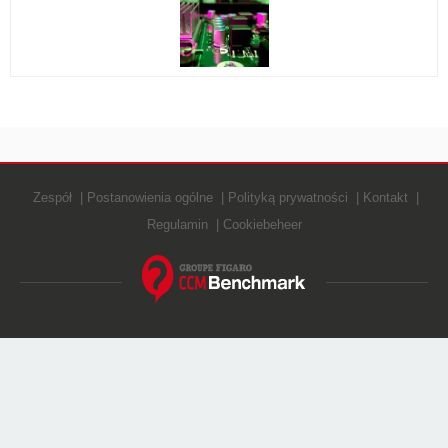
WINDOWS 10
Zespół
Postanowienia ogólne
Polityką prywatności
Kontakt
Regulamin
Cookiebeheer