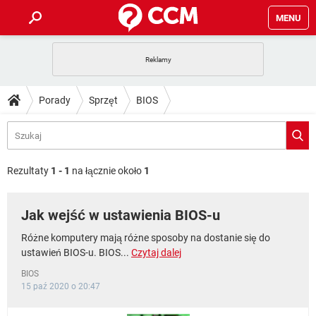
MENU
STRONA GŁÓWNA
YOUTUBE
TIKTOK
PORADY
Porady
Sprzęt
BIOS
GRY
WHATSAPP
PlayStation
TIKTOK
DO POBRANIA
SPOTIFY
NETFLIX
GRY
WHATSAPP
INSTAGRAM
ANDROID
FACEBOOK
TIKTOK
FORUM
SPOTIFY
NETFLIX
Rezultaty
1 - 1
na łącznie około
1
WINDOWS 10
GRY
WHATSAPP
INSTAGRAM
COVID-19
FACEBOOK
TIKTOK
ARTYKUŁY
IOS
NETFLIX
Jak wejść w ustawienia BIOS-u
WINDOWS 10
GRY
WHATSAPP
INSTAGRAM
COVID-19
FACEBOOK
TIKTOK
SPOTIFY
NETFLIX
Różne komputery mają różne sposoby na dostanie się do
WINDOWS 10
GRY
WHATSAPP
ustawień BIOS-u. BIOS...
Czytaj dalej
INSTAGRAM
FACEBOOK
SPOTIFY
NETFLIX
BIOS
WINDOWS 10
15 paź 2020 o 20:47
INSTAGRAM
FACEBOOK