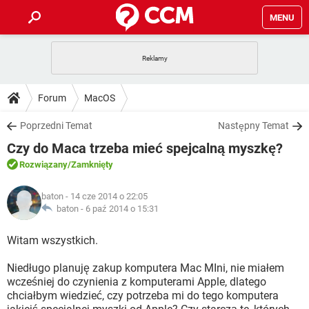
MENU
STRONA GŁÓWNA
YOUTUBE
TIKTOK
PORADY
Forum
MacOS
GRY
WHATSAPP
PlayStation
TIKTOK
DO POBRANIA
Poprzedni Temat
Następny Temat
SPOTIFY
NETFLIX
GRY
WHATSAPP
Czy do Maca trzeba mieć spejcalną myszkę?
INSTAGRAM
ANDROID
FACEBOOK
TIKTOK
FORUM
SPOTIFY
NETFLIX
Rozwiązany
/Zamknięty
WINDOWS 10
GRY
WHATSAPP
INSTAGRAM
COVID-19
FACEBOOK
TIKTOK
ARTYKUŁY
IOS
baton
- 14 cze 2014 o 22:05
NETFLIX
WINDOWS 10
GRY
WHATSAPP
baton -
6 paź 2014 o 15:31
INSTAGRAM
COVID-19
FACEBOOK
TIKTOK
SPOTIFY
NETFLIX
Witam wszystkich.
WINDOWS 10
GRY
WHATSAPP
INSTAGRAM
FACEBOOK
Niedługo planuję zakup komputera Mac MIni, nie miałem
SPOTIFY
NETFLIX
WINDOWS 10
wcześniej do czynienia z komputerami Apple, dlatego
INSTAGRAM
FACEBOOK
chciałbym wiedzieć, czy potrzeba mi do tego komputera