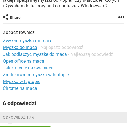
jakiejś specjalnej myszki od Apple? Czy starczą te, których
WINDOWS 10
używałem do tej pory na komputerze z Windowsem?
Share
Zobacz również:
Zwykła myszka do maca
Myszka do maca
- Najlepszą odpowiedź
Jak podlaczyc myszke do maca
- Najlepszą odpowiedź
Open office na maca
Jak zmienic nazwe maca
Zablokowana myszka w laptopie
Myszka w laptopie
Chrome na maca
6 odpowiedzi
ODPOWIEDŹ 1 / 6