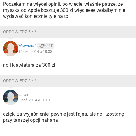
Poczekam na więcej opinii, bo wiecie, właśnie patrzę, że
myszka od Apple kosztuje 300 zł więc eeee wolałbym nie
wydawać koniecznie tyle na to
ODPOWIEDŹ 5 / 6
Wiewiora4
115
16 cze 2014 o 10:33
no i klawiatura za 300 zł
ODPOWIEDŹ 6 / 6
baton
6 paź 2014 o 15:31
dzięki za wyjaśnienie, pewnie jest fajna, ale no.,..zostanę
przy tańszej opcji hahaha