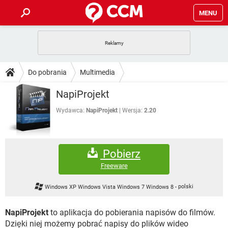
MENU
STRONA GŁÓWNA
YOUTUBE
TIKTOK
PORADY
Do pobrania
Multimedia
GRY
WHATSAPP
PlayStation
TIKTOK
DO POBRANIA
NapiProjekt
SPOTIFY
NETFLIX
GRY
WHATSAPP
INSTAGRAM
ANDROID
FACEBOOK
TIKTOK
Wydawca:
NapiProjekt
Wersja:
2.20
FORUM
SPOTIFY
NETFLIX
WINDOWS 10
GRY
WHATSAPP
INSTAGRAM
COVID-19
FACEBOOK
TIKTOK
ARTYKUŁY
IOS
NETFLIX
Pobierz
WINDOWS 10
GRY
WHATSAPP
INSTAGRAM
COVID-19
FACEBOOK
TIKTOK
Freeware
SPOTIFY
NETFLIX
WINDOWS 10
GRY
WHATSAPP
Windows XP Windows Vista Windows 7 Windows 8
-
polski
INSTAGRAM
FACEBOOK
SPOTIFY
NETFLIX
WINDOWS 10
NapiProjekt
to aplikacja do pobierania napisów do filmów.
INSTAGRAM
FACEBOOK
Dzięki niej możemy pobrać napisy do plików wideo