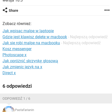
wersja 10.3
WINDOWS 10
Share
Zobacz również:
Jak wpisac malpe w laptopie
Gdzie jest klawisz delete w macbook
- Najlepszą odpowiedź
Jak sie robi malpe na macbooku
- Najlepszą odpowiedź
Kosz messenger
Photoscape x
Jak opróżnić skrzynkę głosową
Jak zmienic jezyk na x
Direct x
6 odpowiedzi
ODPOWIEDŹ 1 / 6
Pastafarianin