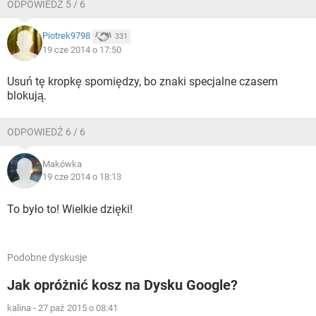
ODPOWIEDŹ 5 / 6
Piotrek9798
331
19 cze 2014 o 17:50
Usuń tę kropkę spomiędzy, bo znaki specjalne czasem
blokują.
ODPOWIEDŹ 6 / 6
Makówka
19 cze 2014 o 18:13
To było to! Wielkie dzięki!
Podobne dyskusje
Jak opróżnić kosz na Dysku Google?
kalina
-
27 paź 2015 o 08:41