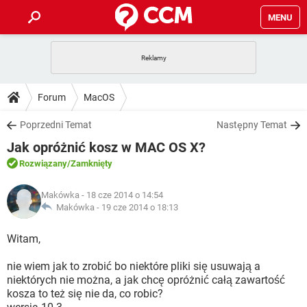
MENU
STRONA GŁÓWNA
YOUTUBE
TIKTOK
PORADY
Forum
MacOS
GRY
WHATSAPP
PlayStation
TIKTOK
DO POBRANIA
Poprzedni Temat
Następny Temat
SPOTIFY
NETFLIX
GRY
WHATSAPP
Jak opróżnić kosz w MAC OS X?
INSTAGRAM
ANDROID
FACEBOOK
TIKTOK
FORUM
SPOTIFY
NETFLIX
Rozwiązany
/Zamknięty
WINDOWS 10
GRY
WHATSAPP
INSTAGRAM
COVID-19
FACEBOOK
TIKTOK
ARTYKUŁY
IOS
Makówka
- 18 cze 2014 o 14:54
NETFLIX
WINDOWS 10
GRY
WHATSAPP
Makówka -
19 cze 2014 o 18:13
INSTAGRAM
COVID-19
FACEBOOK
TIKTOK
SPOTIFY
NETFLIX
Witam,
WINDOWS 10
GRY
WHATSAPP
INSTAGRAM
FACEBOOK
nie wiem jak to zrobić bo niektóre pliki się usuwają a
SPOTIFY
NETFLIX
WINDOWS 10
niektórych nie można, a jak chcę opróżnić całą zawartość
INSTAGRAM
FACEBOOK
kosza to też się nie da, co robic?