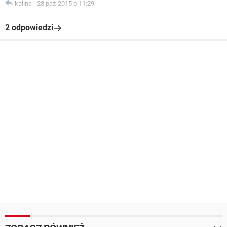
kalina
-
28 paź 2015 o 11:29
2 odpowiedzi