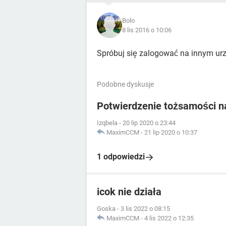
Bolo
8 lis 2016 o 10:06
Spróbuj się zalogować na innym urz
Podobne dyskusje
Potwierdzenie tożsamości n
Izqbela
-
20 lip 2020 o 23:44
MaximCCM
-
21 lip 2020 o 10:37
1 odpowiedzi
icok nie działa
Goska
-
3 lis 2022 o 08:15
MaximCCM
-
4 lis 2022 o 12:35