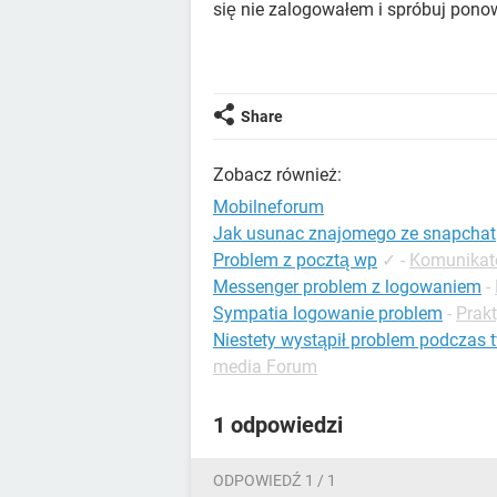
się nie zalogowałem i spróbuj ponow
Share
Zobacz również:
Mobilneforum
Jak usunac znajomego ze snapchat
Problem z pocztą wp
✓
-
Komunikato
Messenger problem z logowaniem
-
Sympatia logowanie problem
-
Prakt
Niestety wystąpił problem podczas t
media Forum
1 odpowiedzi
ODPOWIEDŹ 1 / 1