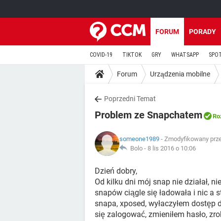
FORUM
PORADY
COVID-19
TIKTOK
GRY
WHATSAPP
SPO
Forum
Urządzenia mobilne
Poprzedni Temat
Problem ze Snapchatem
Ro
someone1989
- Zmodyfikowany prze
Bolo -
8 lis 2016 o 10:06
Dzień dobry,
Od kilku dni mój snap nie działał, 
snapów ciągle się ładowała i nic a s
snapa, xposed, wyłaczyłem dostęp d
się zalogować, zmieniłem hasło, zro