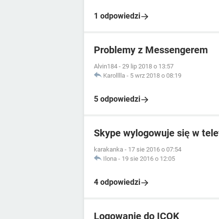
1 odpowiedzi
Problemy z Messengerem
Alvin184
-
29 lip 2018 o 13:57
Karolllla
-
5 wrz 2018 o 08:19
5 odpowiedzi
Skype wylogowuje się w tele
karakanka
-
17 sie 2016 o 07:54
Ilona
-
19 sie 2016 o 12:05
4 odpowiedzi
Logowanie do ICOK