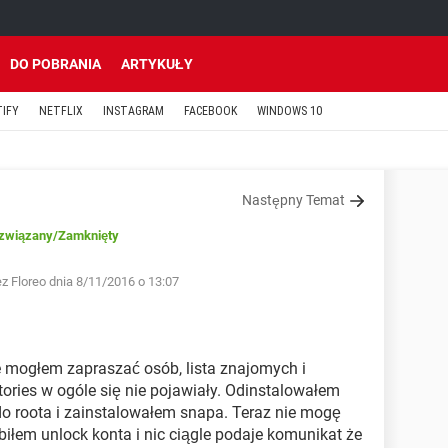
DO POBRANIA
ARTYKUŁY
TIFY
NETFLIX
INSTAGRAM
FACEBOOK
WINDOWS 10
Następny Temat
związany
/Zamknięty
z Floreo dnia 8/11/2016 o 13:07
nie mogłem zapraszać osób, lista znajomych i
tories w ogóle się nie pojawiały. Odinstalowałem
o roota i zainstalowałem snapa. Teraz nie mogę
biłem unlock konta i nic ciągle podaje komunikat że