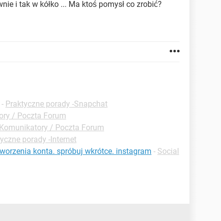
nie i tak w kółko ... Ma ktoś pomysł co zrobić?
-
Praktyczne porady -Snapchat
ry / Poczta Forum
Komunikatory / Poczta Forum
yczne porady -Internet
worzenia konta. spróbuj wkrótce. instagram
-
Social