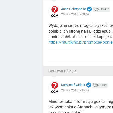
Anna Dobrzyńska
13 497
26 wrz 2016 o 09:59
Wydaje mi się, że mogłeś słyszeć rek
polubic ich stronę na FB, gdzi epubl
poniedziałek. Ale sam bilet kupujesz
https://multikino.pl/promocje/ponied
ODPOWIEDŹ 4 / 4
Karolina Świdrak
9 019
28 wrz 2016 o 15:49
Mnie też taka informacja gdzieś mig
też wzmianka o Stanach i o tym, że n
ma się co napalać :)