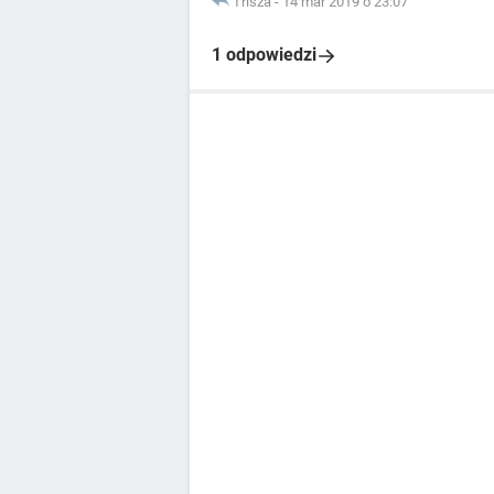
Trisza
-
14 mar 2019 o 23:07
1 odpowiedzi