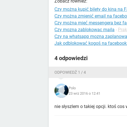
Zobacz również:
Czy można kupić bilety do kina na 
Czy można zmienić email na faceb
Czy można mieć messengera bez f
Czy mozna zablokowac maila
-
Prak
Czy na whatsapp mozna zaplanow
Jak odblokować kogoś na facebook
4 odpowiedzi
ODPOWIEDŹ 1 / 4
Polo
23 wrz 2016 o 12:41
nie słyszlem o takiej opcji. ktoś co