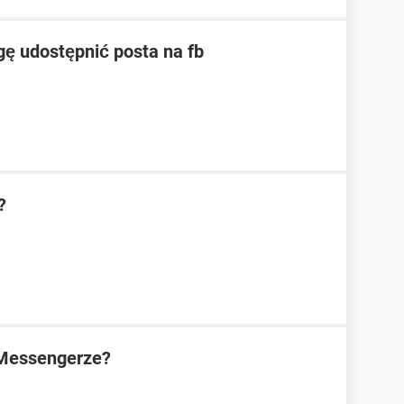
ogę udostępnić posta na fb
?
 Messengerze?