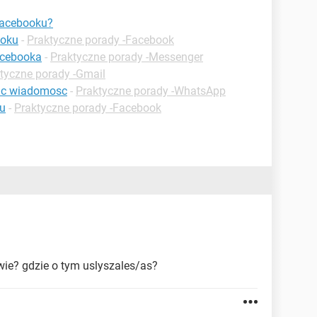
Facebooku?
ooku
-
Praktyczne porady -Facebook
acebooka
-
Praktyczne porady -Messenger
tyczne porady -Gmail
ac wiadomosc
-
Praktyczne porady -WhatsApp
u
-
Praktyczne porady -Facebook
s wie? gdzie o tym uslyszales/as?