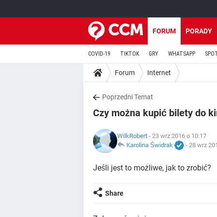
FORUM
PORADY
COVID-19
TIKTOK
GRY
WHATSAPP
SPO
Forum
Internet
Poprzedni Temat
Czy można kupić bilety do k
WilkRobert
- 23 wrz 2016 o 10:17
Karolina Świdrak
-
28 wrz 20
Jeśli jest to możliwe, jak to zrobić?
Share