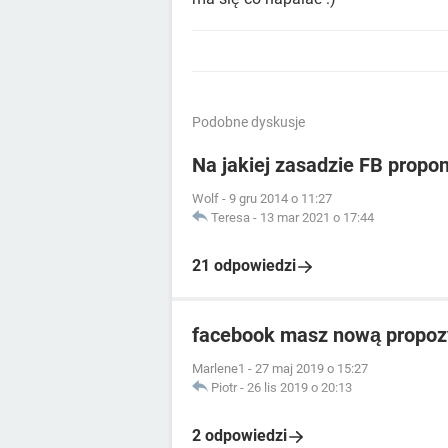
Podobne dyskusje
Na jakiej zasadzie FB propo
Wolf
-
9 gru 2014 o 11:27
Teresa
-
13 mar 2021 o 17:44
21 odpowiedzi
facebook masz nową propoz
Marlene1
-
27 maj 2019 o 15:27
Piotr
-
26 lis 2019 o 20:13
2 odpowiedzi