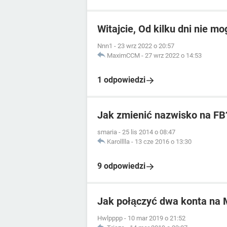
Witajcie, Od kilku dni nie m
Nnn1
-
23 wrz 2022 o 20:57
MaximCCM
-
27 wrz 2022 o 14:53
1 odpowiedzi
Jak zmienić nazwisko na FB
smaria
-
25 lis 2014 o 08:47
Karolllla
-
13 cze 2016 o 13:30
9 odpowiedzi
Jak połączyć dwa konta na
Hwlpppp
-
10 mar 2019 o 21:52