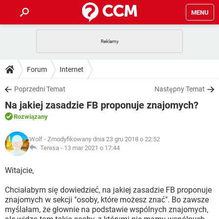
MENU
STRONA GŁÓWNA
YOUTUBE
TIKTOK
PORADY
Forum
Internet
GRY
WHATSAPP
PlayStation
TIKTOK
DO POBRANIA
Poprzedni Temat
Następny Temat
SPOTIFY
NETFLIX
GRY
WHATSAPP
Na jakiej zasadzie FB proponuje znajomych?
INSTAGRAM
ANDROID
FACEBOOK
TIKTOK
FORUM
SPOTIFY
NETFLIX
Rozwiązany
WINDOWS 10
GRY
WHATSAPP
INSTAGRAM
COVID-19
FACEBOOK
TIKTOK
ARTYKUŁY
IOS
Wolf
- Zmodyfikowany dnia 23 gru 2018 o 22:52
NETFLIX
WINDOWS 10
GRY
WHATSAPP
Teresa -
13 mar 2021 o 17:44
INSTAGRAM
COVID-19
FACEBOOK
TIKTOK
SPOTIFY
NETFLIX
Witajcie,
WINDOWS 10
GRY
WHATSAPP
INSTAGRAM
FACEBOOK
Chciałabym się dowiedzieć, na jakiej zasadzie FB proponuje
SPOTIFY
NETFLIX
WINDOWS 10
znajomych w sekcji "osoby, które możesz znać". Bo zawsze
INSTAGRAM
FACEBOOK
myślałam, że głownie na podstawie wspólnych znajomych,