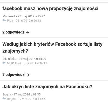
facebook masz nową propozycję znajomości
Marlene1
-
27 maj 2019 o 15:27
Piotr
-
26 lis 2019 o 20:13
2 odpowiedzi
Według jakich kryteriów Facebook sortuje listy
znajomych?
Misialinka
-
14 maj 2014 o 15:09
Misialinka
-
6 lis 2014 o 16:41
7 odpowiedzi
Jak ukryć listę znajomych na Facebooku?
Bogna
-
17 wrz 2014 o 08:35
Bogna
-
17 wrz 2014 o 14:55