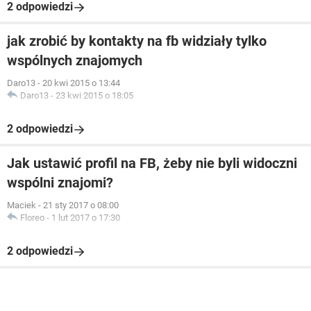
2 odpowiedzi
jak zrobić by kontakty na fb widziały tylko
wspólnych znajomych
Daro13
-
20 kwi 2015 o 13:44
Daro13
-
23 kwi 2015 o 18:05
2 odpowiedzi
Jak ustawić profil na FB, żeby nie byli widoczni
wspólni znajomi?
Maciek
-
21 sty 2017 o 08:00
Floreo
-
1 lut 2017 o 17:30
2 odpowiedzi