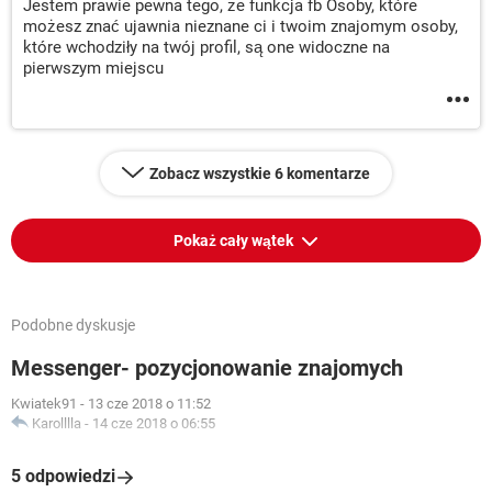
Jestem prawie pewna tego, że funkcja fb Osoby, które
możesz znać ujawnia nieznane ci i twoim znajomym osoby,
które wchodziły na twój profil, są one widoczne na
pierwszym miejscu
Zobacz wszystkie 6 komentarze
Pokaż cały wątek
Podobne dyskusje
Messenger- pozycjonowanie znajomych
Kwiatek91
-
13 cze 2018 o 11:52
Karolllla
-
14 cze 2018 o 06:55
5 odpowiedzi