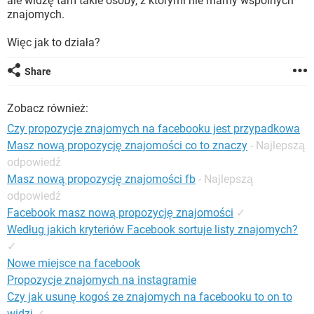
ale widzę tam takie osoby, z którymi nie mamy wspólnych
WINDOWS 10
znajomych.
Więc jak to działa?
Share
Zobacz również:
Czy propozycje znajomych na facebooku jest przypadkowa
Masz nową propozycję znajomości co to znaczy
- Najlepszą
odpowiedź
Masz nową propozycję znajomości fb
- Najlepszą
odpowiedź
Facebook masz nową propozycję znajomości
✓
Według jakich kryteriów Facebook sortuje listy znajomych?
✓
Nowe miejsce na facebook
Propozycje znajomych na instagramie
Czy jak usunę kogoś ze znajomych na facebooku to on to
widzi
✓