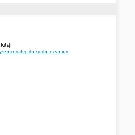
tutaj:
zyskac-dostep-do-konta-na-yahoo