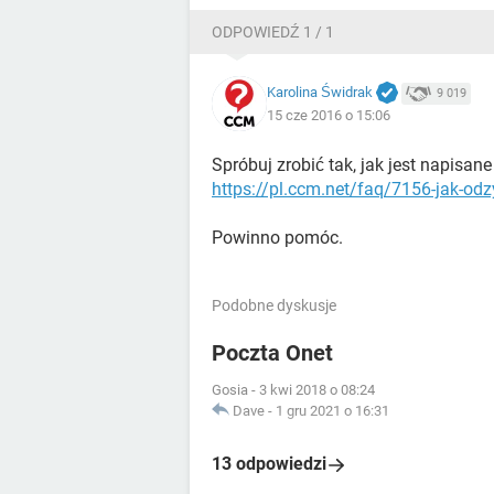
ODPOWIEDŹ 1 / 1
Karolina Świdrak
9 019
15 cze 2016 o 15:06
Spróbuj zrobić tak, jak jest napisane 
https://pl.ccm.net/faq/7156-jak-od
Powinno pomóc.
Podobne dyskusje
Poczta Onet
Gosia
-
3 kwi 2018 o 08:24
Dave
-
1 gru 2021 o 16:31
13 odpowiedzi