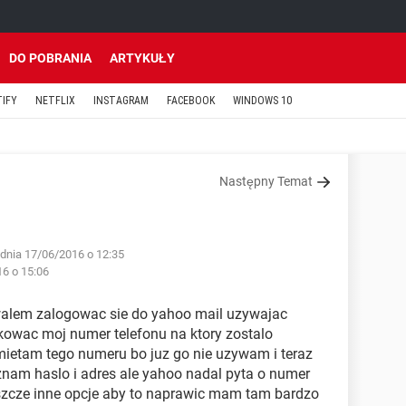
DO POBRANIA
ARTYKUŁY
TIFY
NETFLIX
INSTAGRAM
FACEBOOK
WINDOWS 10
Następny Temat
dnia 17/06/2016 o 12:35
16 o 15:06
owalem zalogowac sie do yahoo mail uzywajac
ikowac moj numer telefonu na ktory zostalo
amietam tego numeru bo juz go nie uzywam i teraz
nam haslo i adres ale yahoo nadal pyta o numer
eszcze inne opcje aby to naprawic mam tam bardzo