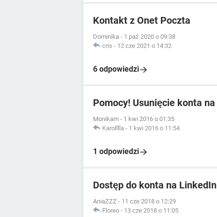
Kontakt z Onet Poczta
Dominika
-
1 paź 2020 o 09:38
cris
-
12 cze 2021 o 14:32
6 odpowiedzi
Pomocy! Usunięcie konta na
Monikam
-
1 kwi 2016 o 01:35
Karolllla
-
1 kwi 2016 o 11:54
1 odpowiedzi
Dostęp do konta na LinkedIn
AniaZZZ
-
11 cze 2018 o 12:29
Floreo
-
13 cze 2018 o 11:05