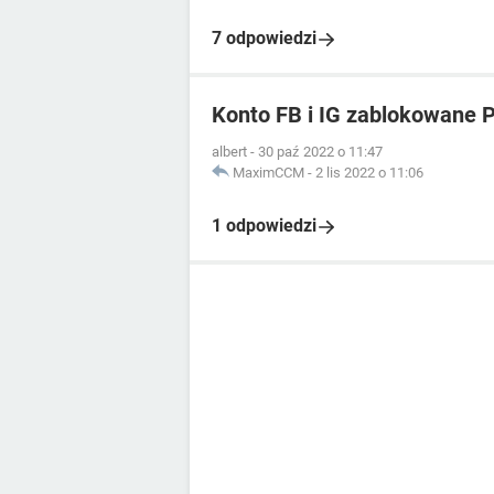
7 odpowiedzi
Konto FB i IG zablokowane
albert
-
30 paź 2022 o 11:47
MaximCCM
-
2 lis 2022 o 11:06
1 odpowiedzi