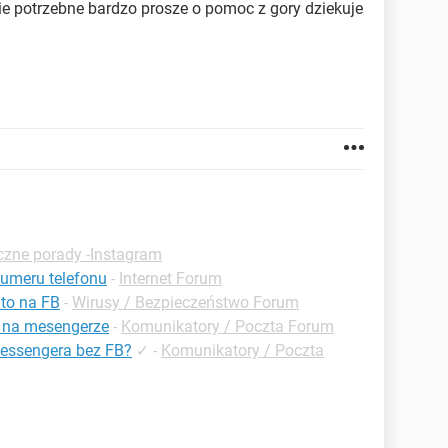
ie potrzebne bardzo prosze o pomoc z gory dziekuje
czne porady -Instagram
umeru telefonu
-
Internet Forum
to na FB
-
Wirusy / Bezpieczeństwo Forum
 na mesengerze
-
Komunikatory / Poczta Forum
essengera bez FB?
✓
-
Komunikatory / Poczta