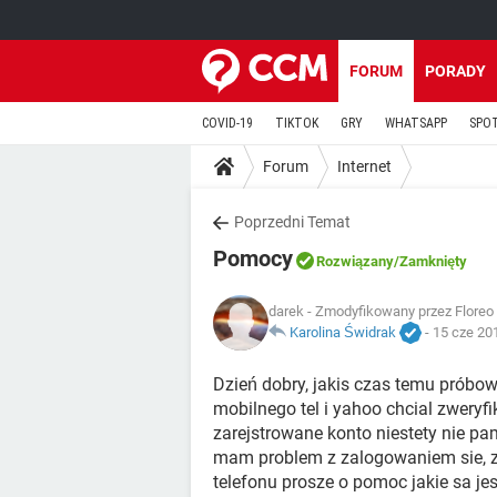
FORUM
PORADY
COVID-19
TIKTOK
GRY
WHATSAPP
SPO
Forum
Internet
Poprzedni Temat
Pomocy
Rozwiązany
/Zamknięty
darek
- Zmodyfikowany przez Floreo 
Karolina Świdrak
-
15 cze 20
Dzień dobry, jakis czas temu prób
mobilnego tel i yahoo chcial zweryf
zarejstrowane konto niestety nie p
mam problem z zalogowaniem sie, z
telefonu prosze o pomoc jakie sa j