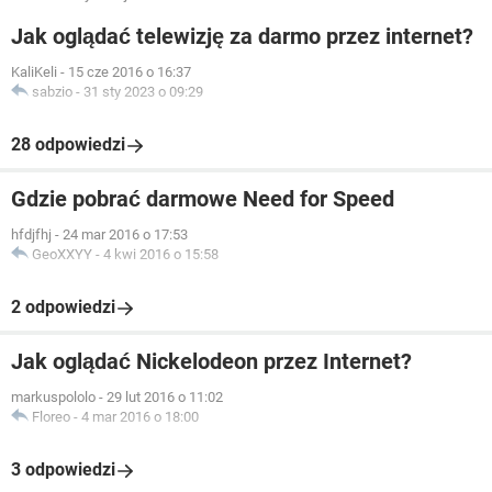
Jak oglądać telewizję za darmo przez internet?
KaliKeli
-
15 cze 2016 o 16:37
sabzio
-
31 sty 2023 o 09:29
28 odpowiedzi
Gdzie pobrać darmowe Need for Speed
hfdjfhj
-
24 mar 2016 o 17:53
GeoXXYY
-
4 kwi 2016 o 15:58
2 odpowiedzi
Jak oglądać Nickelodeon przez Internet?
markuspololo
-
29 lut 2016 o 11:02
Floreo
-
4 mar 2016 o 18:00
3 odpowiedzi