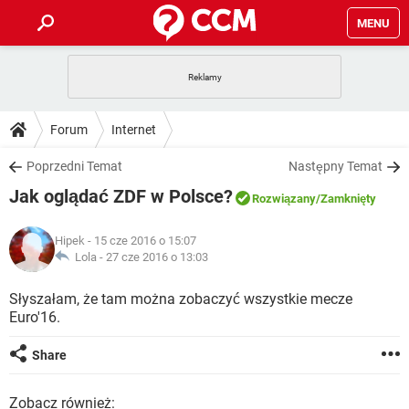
MENU
STRONA GŁÓWNA
YOUTUBE
TIKTOK
PORADY
Forum
Internet
GRY
WHATSAPP
PlayStation
TIKTOK
DO POBRANIA
Poprzedni Temat
Następny Temat
SPOTIFY
NETFLIX
GRY
WHATSAPP
Jak oglądać ZDF w Polsce?
INSTAGRAM
ANDROID
FACEBOOK
TIKTOK
Rozwiązany
/Zamknięty
FORUM
SPOTIFY
NETFLIX
WINDOWS 10
GRY
WHATSAPP
Hipek
- 15 cze 2016 o 15:07
INSTAGRAM
COVID-19
FACEBOOK
TIKTOK
ARTYKUŁY
Lola -
27 cze 2016 o 13:03
IOS
NETFLIX
WINDOWS 10
GRY
WHATSAPP
INSTAGRAM
COVID-19
FACEBOOK
TIKTOK
Słyszałam, że tam można zobaczyć wszystkie mecze
SPOTIFY
NETFLIX
Euro'16.
WINDOWS 10
GRY
WHATSAPP
INSTAGRAM
FACEBOOK
SPOTIFY
NETFLIX
Share
WINDOWS 10
INSTAGRAM
FACEBOOK
Zobacz również: