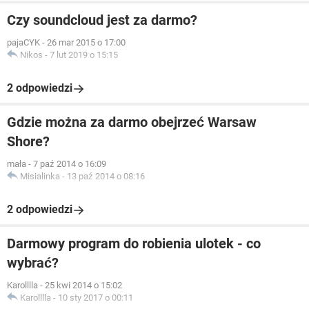
Czy soundcloud jest za darmo?
pajaCYK
-
26 mar 2015 o 17:00
Nikos
-
7 lut 2019 o 15:15
2 odpowiedzi
Gdzie można za darmo obejrzeć Warsaw
Shore?
mała
-
7 paź 2014 o 16:09
Misialinka
-
13 paź 2014 o 08:16
2 odpowiedzi
Darmowy program do robienia ulotek - co
wybrać?
Karolllla
-
25 kwi 2014 o 15:02
Karolllla
-
10 sty 2017 o 00:11