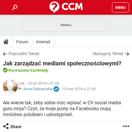
MENU
STRONA GŁÓWNA
YOUTUBE
TIKTOK
PORADY
Forum
Internet
GRY
WHATSAPP
PlayStation
TIKTOK
DO POBRANIA
Poprzedni Temat
Następny Temat
SPOTIFY
NETFLIX
GRY
WHATSAPP
Jak zarządzać mediami społecznościowymi?
INSTAGRAM
ANDROID
FACEBOOK
TIKTOK
FORUM
SPOTIFY
NETFLIX
Rozwiązany
/Zamknięty
WINDOWS 10
GRY
WHATSAPP
INSTAGRAM
COVID-19
FACEBOOK
TIKTOK
ARTYKUŁY
Laik
- 26 lut 2016 o 21:04
IOS
NETFLIX
WINDOWS 10
GRY
WHATSAPP
Anna Dobrzyńska
-
15 mar 2016 o 21:45
INSTAGRAM
COVID-19
FACEBOOK
TIKTOK
SPOTIFY
NETFLIX
Ale wiecie tak, żeby sobie móc wpisać w CV social media
WINDOWS 10
GRY
WHATSAPP
guru ninja? Czyli, że moje posty na Facebooku mają
INSTAGRAM
FACEBOOK
mnóstwo polubieni i udostępnień.
SPOTIFY
NETFLIX
WINDOWS 10
INSTAGRAM
FACEBOOK
Share