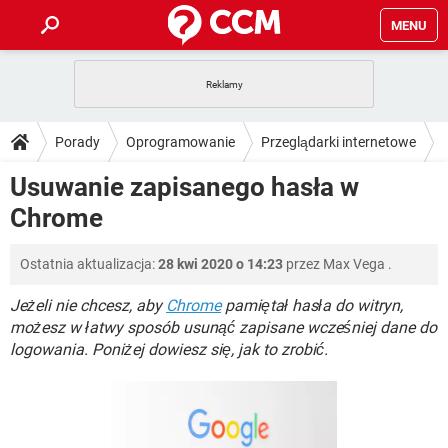
MENU
STRONA GŁÓWNA
YOUTUBE
TIKTOK
PORADY
Porady
Oprogramowanie
Przeglądarki internetowe
GRY
WHATSAPP
PlayStation
TIKTOK
DO POBRANIA
Usuwanie zapisanego hasła w
Google Chrome
SPOTIFY
NETFLIX
GRY
WHATSAPP
Chrome
INSTAGRAM
ANDROID
FACEBOOK
TIKTOK
FORUM
SPOTIFY
NETFLIX
WINDOWS 10
GRY
WHATSAPP
Ostatnia aktualizacja:
28 kwi 2020 o 14:23
przez
Max Vega
.
INSTAGRAM
COVID-19
FACEBOOK
TIKTOK
ARTYKUŁY
IOS
NETFLIX
WINDOWS 10
GRY
WHATSAPP
Jeżeli nie chcesz, aby
Chrome
pamiętał hasła do witryn,
INSTAGRAM
COVID-19
FACEBOOK
TIKTOK
możesz w łatwy sposób usunąć zapisane wcześniej dane do
SPOTIFY
NETFLIX
logowania. Poniżej dowiesz się, jak to zrobić.
WINDOWS 10
GRY
WHATSAPP
INSTAGRAM
FACEBOOK
SPOTIFY
NETFLIX
WINDOWS 10
INSTAGRAM
FACEBOOK