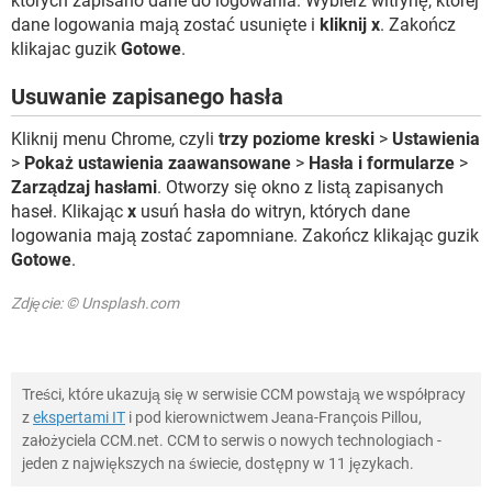
których zapisano dane do logowania. Wybierz witrynę, której
dane logowania mają zostać usunięte i
kliknij x
. Zakończ
klikajac guzik
Gotowe
.
Usuwanie zapisanego hasła
Kliknij menu Chrome, czyli
trzy poziome kreski
>
Ustawienia
>
Pokaż ustawienia zaawansowane
>
Hasła i formularze
>
Zarządzaj hasłami
. Otworzy się okno z listą zapisanych
haseł. Klikając
x
usuń hasła do witryn, których dane
logowania mają zostać zapomniane. Zakończ klikając guzik
Gotowe
.
Zdjęcie: © Unsplash.com
Treści, które ukazują się w serwisie CCM powstają we współpracy
z
ekspertami IT
i pod kierownictwem Jeana-François Pillou,
założyciela CCM.net. CCM to serwis o nowych technologiach -
jeden z największych na świecie, dostępny w 11 językach.