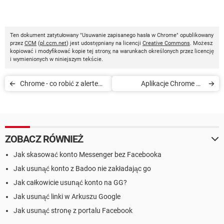
Ten dokument zatytułowany "Usuwanie zapisanego hasła w Chrome" opublikowany
przez
CCM
(
pl.ccm.net
) jest udostępniany na licencji
Creative Commons
. Możesz
kopiować i modyfikować kopie tej strony, na warunkach określonych przez licencję
i wymienionych w niniejszym tekście.
Chrome - co robić z alertem
Aplikacje Chrome na
o kontach w konflikcie
Pulpicie
ZOBACZ RÓWNIEŻ
Jak skasować konto Messenger bez Facebooka
Jak usunąć konto z Badoo nie zakładając go
Jak całkowicie usunąć konto na GG?
Jak usunąć linki w Arkuszu Google
Jak usunąć stronę z portalu Facebook