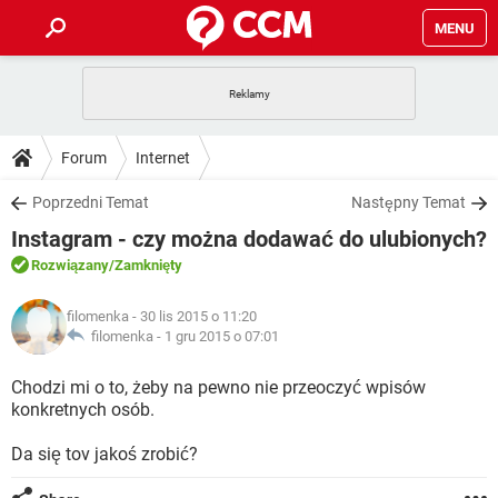
MENU
STRONA GŁÓWNA
YOUTUBE
TIKTOK
PORADY
Forum
Internet
GRY
WHATSAPP
PlayStation
TIKTOK
DO POBRANIA
Poprzedni Temat
Następny Temat
SPOTIFY
NETFLIX
GRY
WHATSAPP
Instagram - czy można dodawać do ulubionych?
INSTAGRAM
ANDROID
FACEBOOK
TIKTOK
FORUM
SPOTIFY
NETFLIX
Rozwiązany
/Zamknięty
WINDOWS 10
GRY
WHATSAPP
INSTAGRAM
COVID-19
FACEBOOK
TIKTOK
ARTYKUŁY
IOS
filomenka
- 30 lis 2015 o 11:20
NETFLIX
WINDOWS 10
GRY
WHATSAPP
filomenka -
1 gru 2015 o 07:01
INSTAGRAM
COVID-19
FACEBOOK
TIKTOK
SPOTIFY
NETFLIX
Chodzi mi o to, żeby na pewno nie przeoczyć wpisów
WINDOWS 10
GRY
WHATSAPP
konkretnych osób.
INSTAGRAM
FACEBOOK
SPOTIFY
NETFLIX
WINDOWS 10
Da się tov jakoś zrobić?
INSTAGRAM
FACEBOOK