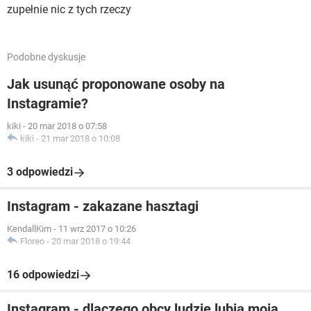
zupełnie nic z tych rzeczy
Podobne dyskusje
Jak usunąć proponowane osoby na
Instagramie?
kiki
-
20 mar 2018 o 07:58
kiki
-
21 mar 2018 o 10:08
3 odpowiedzi
Instagram - zakazane hasztagi
KendallKim
-
11 wrz 2017 o 10:26
Floreo
-
20 mar 2018 o 19:44
16 odpowiedzi
Instagram - dlaczego obcy ludzie lubią moja