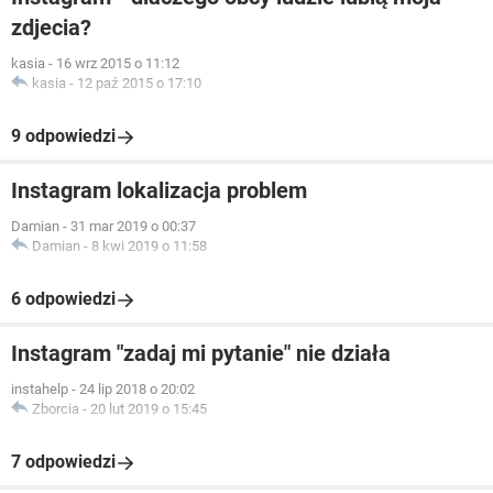
zdjecia?
kasia
-
16 wrz 2015 o 11:12
kasia
-
12 paź 2015 o 17:10
9 odpowiedzi
Instagram lokalizacja problem
Damian
-
31 mar 2019 o 00:37
Damian
-
8 kwi 2019 o 11:58
6 odpowiedzi
Instagram "zadaj mi pytanie" nie działa
instahelp
-
24 lip 2018 o 20:02
Zborcia
-
20 lut 2019 o 15:45
7 odpowiedzi