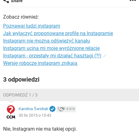
Share
WINDOWS 10
Zobacz również:
Poznawaj ludzi instagram
Jak wyłączyć proponowane profile na Instagramie
Instagram nie można odświeżyć kanału
Instagram ucina mi moje wyróżnione relacje
Instagram - przestały mi działać hasztagi (?!)
✓
Wersję robocze instagram znikają
3 odpowiedzi
ODPOWIEDŹ 1 / 3
Karolina Świdrak
9 019
30 lis 2015 o 15:43
Nie, Instagram nie ma takiej opcji.