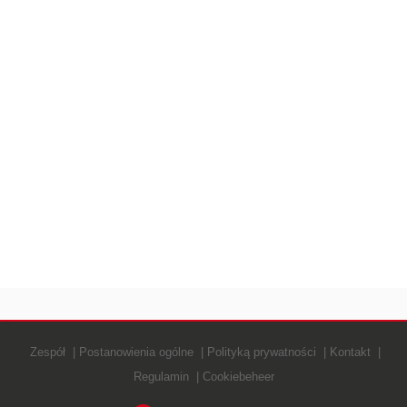
Zespół
Postanowienia ogólne
Polityką prywatności
Kontakt
Regulamin
Cookiebeheer