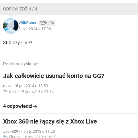
ODPOWIEDŹ 4 / 4
WilkRobert
278
3 cze 2014 o 17:38
360 czy One?
Podobne dyskusje
Jak całkowicie usunąć konto na GG?
moa
-
16 gru 2014 o 13:50
moa
-
19 gru 2014 o 11:15
4 odpowiedzi
Xbox 360 nie łączy się z Xbox Live
Jack9297
-
6 sty 2018 o 11:20
Floreo
-
16 sty 2018 o 10:29