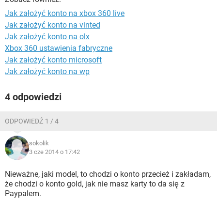
WINDOWS 10
Jak założyć konto na xbox 360 live
Jak założyć konto na vinted
Jak założyć konto na olx
Xbox 360 ustawienia fabryczne
Jak założyć konto microsoft
Jak założyć konto na wp
4 odpowiedzi
ODPOWIEDŹ 1 / 4
sokolik
3 cze 2014 o 17:42
Nieważne, jaki model, to chodzi o konto przecież i zakładam,
że chodzi o konto gold, jak nie masz karty to da się z
Paypalem.