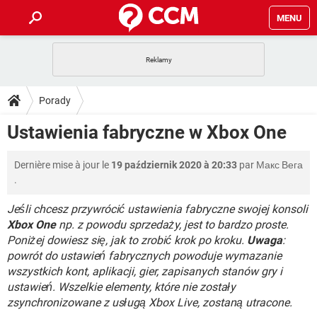
MENU
STRONA GŁÓWNA
YOUTUBE
TIKTOK
PORADY
Porady
GRY
WHATSAPP
PlayStation
TIKTOK
DO POBRANIA
Ustawienia fabryczne w Xbox One
SPOTIFY
NETFLIX
GRY
WHATSAPP
INSTAGRAM
ANDROID
FACEBOOK
TIKTOK
FORUM
Dernière mise à jour le
19 październik 2020 à 20:33
par
Макс Вега
SPOTIFY
NETFLIX
WINDOWS 10
GRY
WHATSAPP
.
INSTAGRAM
COVID-19
FACEBOOK
TIKTOK
ARTYKUŁY
IOS
NETFLIX
Jeśli chcesz przywrócić ustawienia fabryczne swojej konsoli
WINDOWS 10
GRY
WHATSAPP
Xbox One
np. z powodu sprzedaży, jest to bardzo proste.
INSTAGRAM
COVID-19
FACEBOOK
TIKTOK
SPOTIFY
NETFLIX
Poniżej dowiesz się, jak to zrobić krok po kroku.
Uwaga
:
WINDOWS 10
GRY
WHATSAPP
powrót do ustawień fabrycznych powoduje wymazanie
INSTAGRAM
FACEBOOK
wszystkich kont, aplikacji, gier, zapisanych stanów gry i
SPOTIFY
NETFLIX
ustawień. Wszelkie elementy, które nie zostały
WINDOWS 10
INSTAGRAM
FACEBOOK
zsynchronizowane z usługą Xbox Live, zostaną utracone.