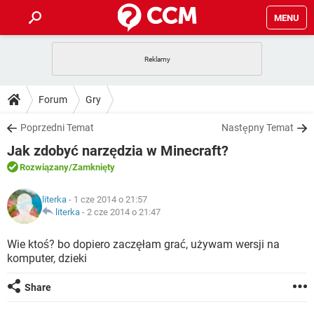
MENU
STRONA GŁÓWNA
YOUTUBE
TIKTOK
PORADY
Forum
Gry
GRY
WHATSAPP
PlayStation
TIKTOK
DO POBRANIA
Poprzedni Temat
Następny Temat
SPOTIFY
NETFLIX
GRY
WHATSAPP
Jak zdobyć narzędzia w Minecraft?
INSTAGRAM
ANDROID
FACEBOOK
TIKTOK
FORUM
SPOTIFY
NETFLIX
Rozwiązany
/Zamknięty
WINDOWS 10
GRY
WHATSAPP
INSTAGRAM
COVID-19
FACEBOOK
TIKTOK
ARTYKUŁY
IOS
literka
- 1 cze 2014 o 21:57
NETFLIX
WINDOWS 10
GRY
WHATSAPP
literka
-
2 cze 2014 o 21:47
INSTAGRAM
COVID-19
FACEBOOK
TIKTOK
SPOTIFY
NETFLIX
Wie ktoś? bo dopiero zaczęłam grać, używam wersji na
WINDOWS 10
GRY
WHATSAPP
komputer, dzieki
INSTAGRAM
FACEBOOK
SPOTIFY
NETFLIX
WINDOWS 10
Share
INSTAGRAM
FACEBOOK