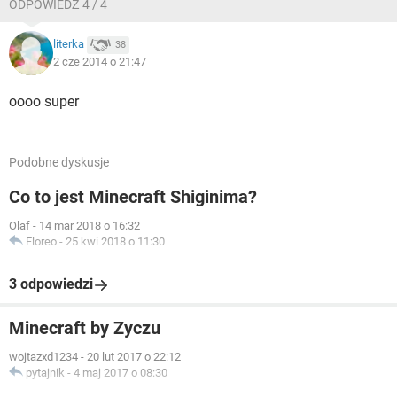
ODPOWIEDŹ 4 / 4
literka
38
2 cze 2014 o 21:47
oooo super
Podobne dyskusje
Co to jest Minecraft Shiginima?
Olaf
-
14 mar 2018 o 16:32
Floreo
-
25 kwi 2018 o 11:30
3 odpowiedzi
Minecraft by Zyczu
wojtazxd1234
-
20 lut 2017 o 22:12
pytajnik
-
4 maj 2017 o 08:30