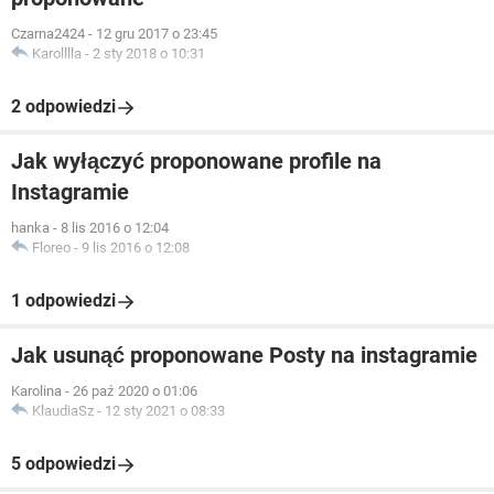
Czarna2424
-
12 gru 2017 o 23:45
Karolllla
-
2 sty 2018 o 10:31
2 odpowiedzi
Jak wyłączyć proponowane profile na
Instagramie
hanka
-
8 lis 2016 o 12:04
Floreo
-
9 lis 2016 o 12:08
1 odpowiedzi
Jak usunąć proponowane Posty na instagramie
Karolina
-
26 paź 2020 o 01:06
KlaudiaSz
-
12 sty 2021 o 08:33
5 odpowiedzi