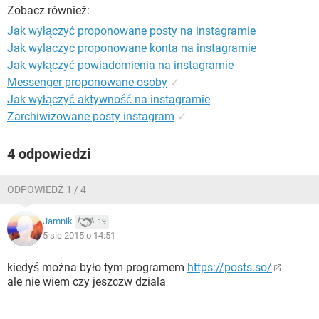
WINDOWS 10
Zobacz również:
Jak wyłączyć proponowane posty na instagramie
Jak wylaczyc proponowane konta na instagramie
Jak wyłączyć powiadomienia na instagramie
Messenger proponowane osoby
✓
Jak wyłączyć aktywność na instagramie
Zarchiwizowane posty instagram
✓
4 odpowiedzi
ODPOWIEDŹ 1 / 4
Jamnik
19
5 sie 2015 o 14:51
kiedyś można było tym programem
https://posts.so/
ale nie wiem czy jeszczw dziala