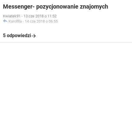
Messenger- pozycjonowanie znajomych
Kwiatek91
-
13 cze 2018 o 11:52
Karolllla
-
14 cze 2018 o 06:55
5 odpowiedzi