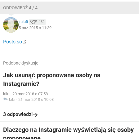
ODPOWIEDŹ 4 / 4
zulu5
152
5 paź 2015 o 11:39
Posts.so
Podobne dyskusje
Jak usunąć proponowane osoby na
Instagramie?
kiki
-
20 mar 2018 o 07:58
kiki
-
21 mar 2018 o 10:08
3 odpowiedzi
Dlaczego na Instagramie wyświetlają się osoby
proponowane