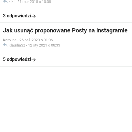
kiki
-
21 mar 2018 o 10:08
3 odpowiedzi
Jak usunąć proponowane Posty na instagramie
Karolina
-
26 paź 2020 o 01:06
KlaudiaSz
-
12 sty 2021 o 08:33
5 odpowiedzi