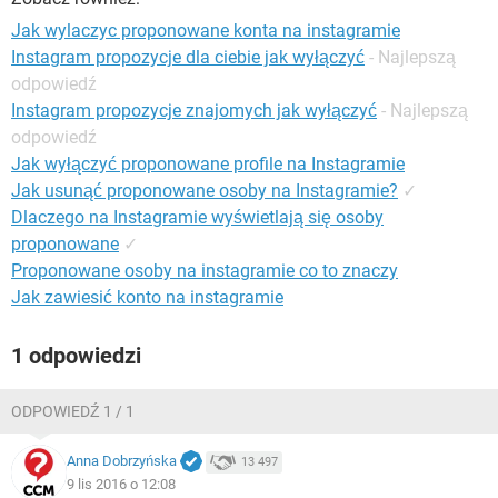
WINDOWS 10
Jak wylaczyc proponowane konta na instagramie
Instagram propozycje dla ciebie jak wyłączyć
- Najlepszą
odpowiedź
Instagram propozycje znajomych jak wyłączyć
- Najlepszą
odpowiedź
Jak wyłączyć proponowane profile na Instagramie
Jak usunąć proponowane osoby na Instagramie?
✓
Dlaczego na Instagramie wyświetlają się osoby
proponowane
✓
Proponowane osoby na instagramie co to znaczy
Jak zawiesić konto na instagramie
1 odpowiedzi
ODPOWIEDŹ 1 / 1
Anna Dobrzyńska
13 497
9 lis 2016 o 12:08