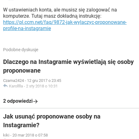
W ustawieniach konta, ale musisz się zalogować na
komputerze. Tutaj masz dokładną instrukcję:
https://pl.ccm.net/faq/9872-jak-wylaczyc-proponowane-
profile-na-instagramie
Podobne dyskusje
Dlaczego na Instagramie wyświetlają się osoby
proponowane
Czarna2424
-
12 gru 2017 o 23:45
Karolllla
-
2 sty 2018 o 10:31
2 odpowiedzi
Jak usunąć proponowane osoby na
Instagramie?
kiki
-
20 mar 2018 o 07:58