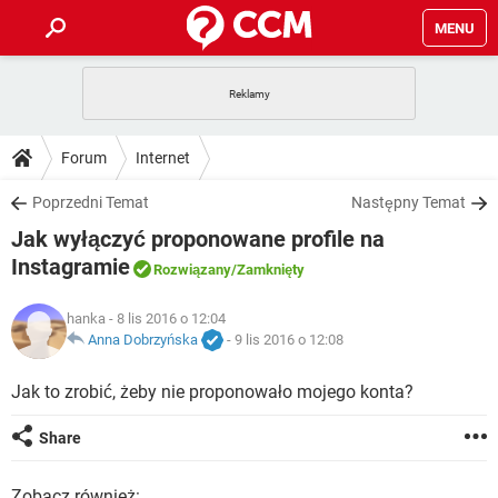
MENU
STRONA GŁÓWNA
YOUTUBE
TIKTOK
PORADY
Forum
Internet
GRY
WHATSAPP
PlayStation
TIKTOK
DO POBRANIA
Poprzedni Temat
Następny Temat
SPOTIFY
NETFLIX
GRY
WHATSAPP
Jak wyłączyć proponowane profile na
INSTAGRAM
ANDROID
FACEBOOK
TIKTOK
FORUM
SPOTIFY
NETFLIX
Instagramie
Rozwiązany
/Zamknięty
WINDOWS 10
GRY
WHATSAPP
INSTAGRAM
COVID-19
FACEBOOK
TIKTOK
ARTYKUŁY
IOS
NETFLIX
hanka
- 8 lis 2016 o 12:04
WINDOWS 10
GRY
WHATSAPP
Anna Dobrzyńska
-
9 lis 2016 o 12:08
INSTAGRAM
COVID-19
FACEBOOK
TIKTOK
SPOTIFY
NETFLIX
Jak to zrobić, żeby nie proponowało mojego konta?
WINDOWS 10
GRY
WHATSAPP
INSTAGRAM
FACEBOOK
SPOTIFY
NETFLIX
Share
WINDOWS 10
INSTAGRAM
FACEBOOK
Zobacz również: