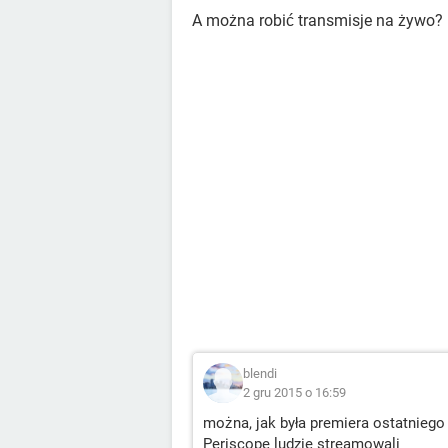
A można robić transmisje na żywo?
blendi
2 gru 2015 o 16:59
można, jak była premiera ostatniego 
Periscope ludzie streamowali