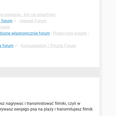
Do pobrania - Gry na smartfony
o forum
✓
-
Internet Forum
 Forum
bione własnoręcznie forum
-
Praktyczne porady -
ia forum
✓
-
Komunikatory / Poczta Forum
sz nagrywac i transmistować filmiki, czyli w
rywasz swojego psa na plaży i transmitujesz filmik