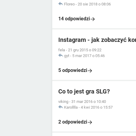
Floreo
-
20 sie 2018 o 08:06
14 odpowiedzi
Instagram - jak zobaczyć ko
fela
-
21 gru 2015 o 09:22
gyt
-
5 mar 2017 o 05:46
5 odpowiedzi
Co to jest gra SLG?
viking
-
31 mar 2016 o 10:40
Karolllla
-
4 kwi 2016 o 15:57
2 odpowiedzi