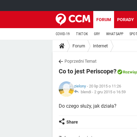
FORUM
PORADY
COVID-19
TIKTOK
GRY
WHATSAPP
SPO
Forum
Internet
Poprzedni Temat
Co to jest Periscope?
Rozwią
zielony
- 20 lip 2015 o 11:26
blendi -
2 gru 2015 o 16:59
Do czego służy, jak działa?
Share