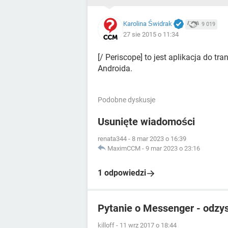
Karolina Świdrak
9 019
27 sie 2015 o 11:34
[/ Periscope] to jest aplikacja do t
Androida.
Podobne dyskusje
Usunięte wiadomości
renata344
-
8 mar 2023 o 16:39
MaximCCM
-
9 mar 2023 o 23:16
1 odpowiedzi
Pytanie o Messenger - odzy
killoff
-
11 wrz 2017 o 18:44