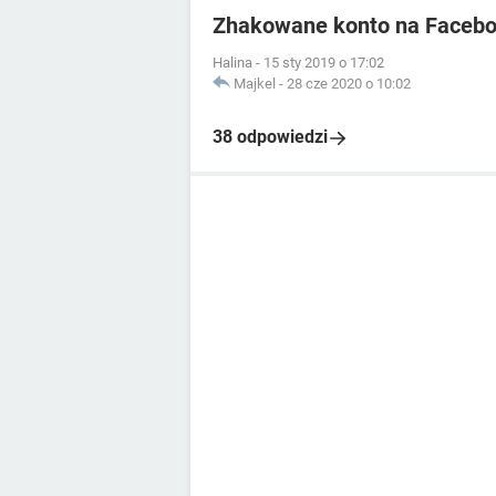
Zhakowane konto na Faceb
Halina
-
15 sty 2019 o 17:02
Majkel
-
28 cze 2020 o 10:02
38 odpowiedzi