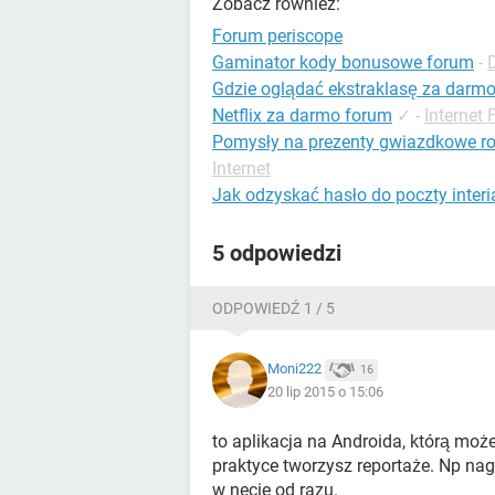
Zobacz również:
Forum periscope
Gaminator kody bonusowe forum
-
Gdzie oglądać ekstraklasę za darm
Netflix za darmo forum
✓
-
Internet
Pomysły na prezenty gwiazdkowe ro
Internet
Jak odzyskać hasło do poczty inter
5 odpowiedzi
ODPOWIEDŹ 1 / 5
Moni222
16
20 lip 2015 o 15:06
to aplikacja na Androida, którą może
praktyce tworzysz reportaże. Np nag
w necie od razu.