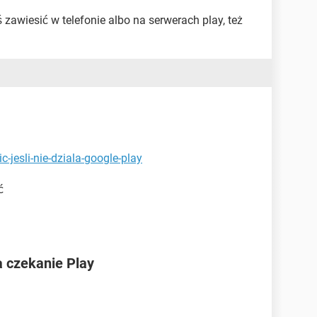
ś zawiesić w telefonie albo na serwerach play, też
c-jesli-nie-dziala-google-play
ć
 czekanie Play