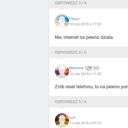
ODPOWIEDŹ 3 / 6
Filippo
10 cze 2015 o 17:20
Nie, internet na pewno działa.
ODPOWIEDŹ 4 / 6
Martusia
253
16 cze 2015 o 11:03
Zrób reset telefonu, to na pewno po
ODPOWIEDŹ 5 / 6
kurt
11 cze 2015 o 07:10