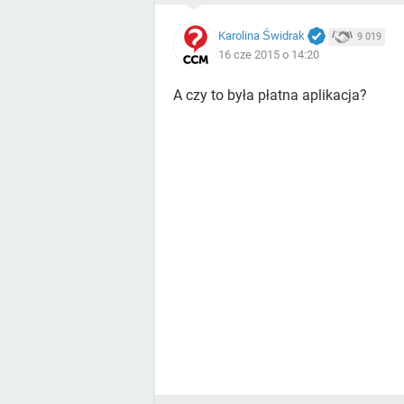
Karolina Świdrak
9 019
16 cze 2015 o 14:20
A czy to była płatna aplikacja?