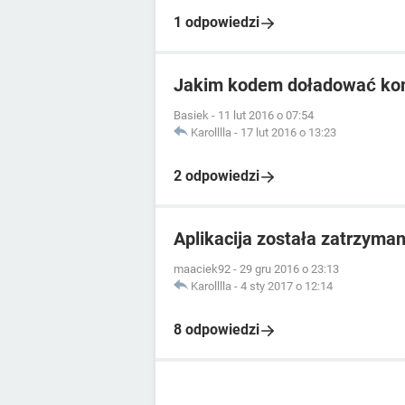
1 odpowiedzi
Jakim kodem doładować komu
Basiek
-
11 lut 2016 o 07:54
Karolllla
-
17 lut 2016 o 13:23
2 odpowiedzi
Aplikacija została zatrzyman
maaciek92
-
29 gru 2016 o 23:13
Karolllla
-
4 sty 2017 o 12:14
8 odpowiedzi