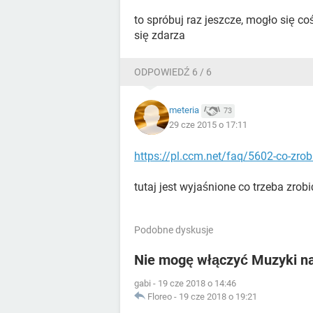
to spróbuj raz jeszcze, mogło się co
się zdarza
ODPOWIEDŹ 6 / 6
meteria
73
29 cze 2015 o 17:11
https://pl.ccm.net/faq/5602-co-zrobi
tutaj jest wyjaśnione co trzeba zrobi
Podobne dyskusje
Nie mogę włączyć Muzyki na
gabi
-
19 cze 2018 o 14:46
Floreo
-
19 cze 2018 o 19:21