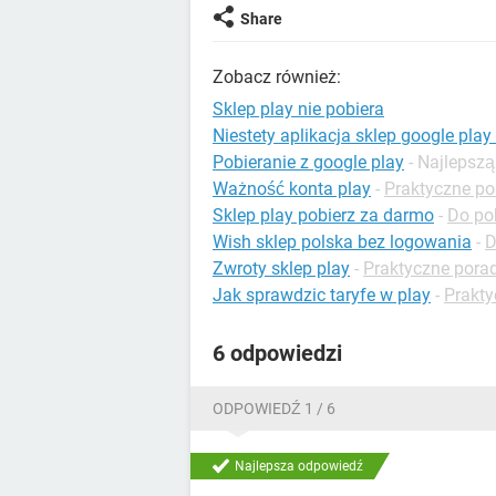
Share
Zobacz również:
Sklep play nie pobiera
Niestety aplikacja sklep google pla
Pobieranie z google play
- Najlepsz
Ważność konta play
-
Praktyczne po
Sklep play pobierz za darmo
-
Do po
Wish sklep polska bez logowania
-
D
Zwroty sklep play
-
Praktyczne porad
Jak sprawdzic taryfe w play
-
Prakty
6 odpowiedzi
ODPOWIEDŹ 1 / 6
Najlepsza odpowiedź