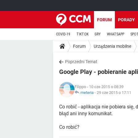
FORUM
PORADY
COVID-19
TIKTOK
GRY
WHATSAPP
SPO
Forum
Urządzenia mobilne
Poprzedni Temat
Google Play - pobieranie apl
Filippo
- 10 cze 2015 o 08:39
meteria
-
29 cze 2015 o 17:11
Co robić - aplikacja nie pobiera się
błąd ani inny komunikat.
Co robić?