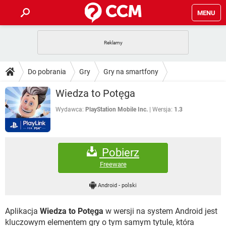
MENU
STRONA GŁÓWNA
YOUTUBE
TIKTOK
PORADY
Do pobrania
Gry
Gry na smartfony
GRY
WHATSAPP
PlayStation
TIKTOK
DO POBRANIA
Wiedza to Potęga
SPOTIFY
NETFLIX
GRY
WHATSAPP
INSTAGRAM
ANDROID
FACEBOOK
TIKTOK
Wydawca:
PlayStation Mobile Inc.
Wersja:
1.3
FORUM
SPOTIFY
NETFLIX
WINDOWS 10
GRY
WHATSAPP
INSTAGRAM
COVID-19
FACEBOOK
TIKTOK
ARTYKUŁY
IOS
NETFLIX
Pobierz
WINDOWS 10
GRY
WHATSAPP
INSTAGRAM
COVID-19
FACEBOOK
TIKTOK
Freeware
SPOTIFY
NETFLIX
WINDOWS 10
GRY
WHATSAPP
Android
-
polski
INSTAGRAM
FACEBOOK
SPOTIFY
NETFLIX
WINDOWS 10
Aplikacja
Wiedza to Potęga
w wersji na system Android jest
INSTAGRAM
FACEBOOK
kluczowym elementem gry o tym samym tytule, która