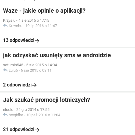
Waze - jakie opinie o aplikacji?
Krzysiu
-
4 sie 2015 o 17:15
Krzychu
-
19 lip 2016 o 11:47
13 odpowiedzi
jak odzyskać usunięty sms w androidzie
saturnin545
-
5 sie 2015 o 14:34
zulu5
-
6 sie 2015 o 08:11
2 odpowiedzi
Jak szukać promocji lotniczych?
eloelo
-
24 gru 2014 o 17:55
brygidka
-
10 paź 2016 o 11:04
21 odpowiedzi