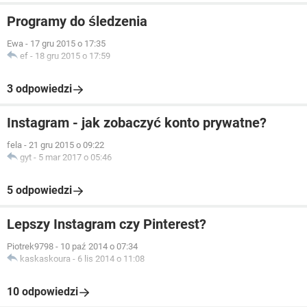
Programy do śledzenia
Ewa
-
17 gru 2015 o 17:35
ef
-
18 gru 2015 o 17:59
3 odpowiedzi
Instagram - jak zobaczyć konto prywatne?
fela
-
21 gru 2015 o 09:22
gyt
-
5 mar 2017 o 05:46
5 odpowiedzi
Lepszy Instagram czy Pinterest?
Piotrek9798
-
10 paź 2014 o 07:34
kaskaskoura
-
6 lis 2014 o 11:08
10 odpowiedzi