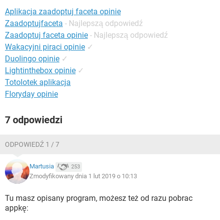
WINDOWS 10
Aplikacja zaadoptuj faceta opinie
Zaadoptujfaceta
- Najlepszą odpowiedź
Zaadoptuj faceta opinie
- Najlepszą odpowiedź
Wakacyjni piraci opinie
✓
Duolingo opinie
✓
Lightinthebox opinie
✓
Totolotek aplikacja
Floryday opinie
7 odpowiedzi
ODPOWIEDŹ 1 / 7
Martusia
253
Zmodyfikowany dnia 1 lut 2019 o 10:13
Tu masz opisany program, możesz też od razu pobrac
appkę: