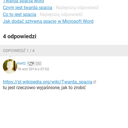
Twarda spacja word
WINDOWS 10
Czym jest twarda spacja
- Najlepszą odpowiedź
Co to jest spacja
- Najlepszą odpowiedź
Jak dodać sztywną spację w Microsoft Word
4 odpowiedzi
ODPOWIEDŹ 1 / 4
Kert2
232
16 wrz 2014 o 07:02
https://pl.wikipedia.org/wiki/Twarda_spacja
tu jest rzeczowo wyjaśnione, jak to zrobić