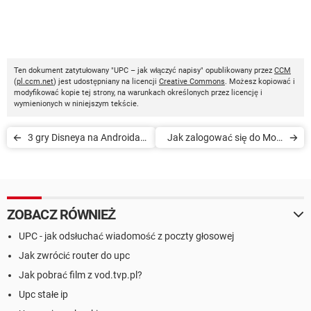
Ten dokument zatytułowany "UPC – jak włączyć napisy" opublikowany przez
CCM
(
pl.ccm.net
) jest udostępniany na licencji
Creative Commons
. Możesz kopiować i
modyfikować kopie tej strony, na warunkach określonych przez licencję i
wymienionych w niniejszym tekście.
3 gry Disneya na Androida
Jak zalogować się do Moje
dla dzieci
UPC
ZOBACZ RÓWNIEŻ
UPC - jak odsłuchać wiadomość z poczty głosowej
Jak zwrócić router do upc
Jak pobrać film z vod.tvp.pl?
Upc stałe ip