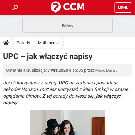
MENU
STRONA GŁÓWNA
YOUTUBE
TIKTOK
PORADY
Porady
Multimedia
GRY
WHATSAPP
PlayStation
TIKTOK
DO POBRANIA
UPC – jak włączyć napisy
SPOTIFY
NETFLIX
GRY
WHATSAPP
INSTAGRAM
ANDROID
FACEBOOK
TIKTOK
FORUM
Ostatnia aktualizacja:
7 wrz 2020 o 15:05
przez
Макс Вега
.
SPOTIFY
NETFLIX
WINDOWS 10
GRY
WHATSAPP
INSTAGRAM
COVID-19
FACEBOOK
TIKTOK
Jeżeli korzystasz z usługi
UPC
na żądanie i posiadasz
ARTYKUŁY
IOS
NETFLIX
dekoder Horizon, możesz korzystać z kilku funkcji w czasie
WINDOWS 10
GRY
WHATSAPP
oglądania filmów. Z tej porady dowiesz się,
jak włączyć
INSTAGRAM
COVID-19
FACEBOOK
TIKTOK
SPOTIFY
NETFLIX
napisy
.
WINDOWS 10
GRY
WHATSAPP
INSTAGRAM
FACEBOOK
SPOTIFY
NETFLIX
WINDOWS 10
INSTAGRAM
FACEBOOK