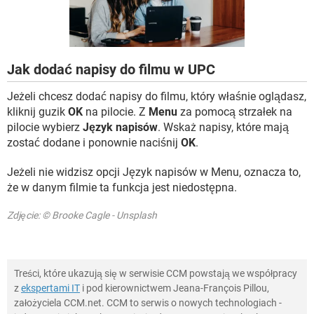
WINDOWS 10
Jak dodać napisy do filmu w UPC
Jeżeli chcesz dodać napisy do filmu, który właśnie oglądasz,
kliknij guzik
OK
na pilocie. Z
Menu
za pomocą strzałek na
pilocie wybierz
Język napisów
. Wskaż napisy, które mają
zostać dodane i ponownie naciśnij
OK
.
Jeżeli nie widzisz opcji Język napisów w Menu, oznacza to,
że w danym filmie ta funkcja jest niedostępna.
Zdjęcie: © Brooke Cagle - Unsplash
Treści, które ukazują się w serwisie CCM powstają we współpracy
z
ekspertami IT
i pod kierownictwem Jeana-François Pillou,
założyciela CCM.net. CCM to serwis o nowych technologiach -