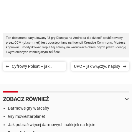
Ten dokument zatytułowany "3 gry Disneya na Androida dla dzieci" opublikowany
przez
CCM
(
pl.ccm.net
) jest udostępniany na licencji
Creative Commons
. Możesz
kopiować i modyfikować kopie tej strony, na warunkach określonych przez licencję
i wymienionych w niniejszym tekście.
Cyfrowy Polsat – jak
UPC – jak włączyć napisy
włączyć Multiroom
ZOBACZ RÓWNIEŻ
Darmowe gry warcaby
Gry moviestarplanet
Jak pobrać więcej darmowych naklejek na fejsie