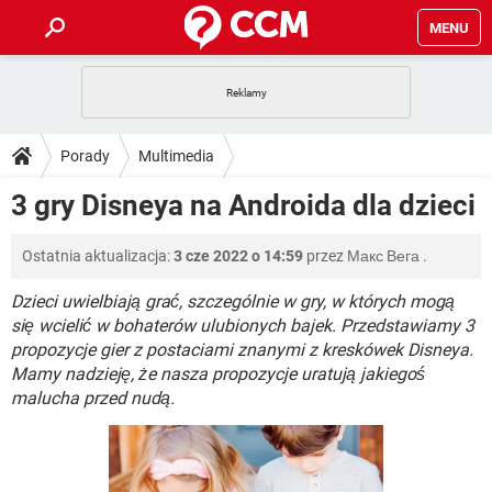
MENU
STRONA GŁÓWNA
YOUTUBE
TIKTOK
PORADY
Porady
Multimedia
GRY
WHATSAPP
PlayStation
TIKTOK
DO POBRANIA
3 gry Disneya na Androida dla dzieci
SPOTIFY
NETFLIX
GRY
WHATSAPP
INSTAGRAM
ANDROID
FACEBOOK
TIKTOK
FORUM
Ostatnia aktualizacja:
3 cze 2022 o 14:59
przez
Макс Вега
.
SPOTIFY
NETFLIX
WINDOWS 10
GRY
WHATSAPP
INSTAGRAM
COVID-19
FACEBOOK
TIKTOK
Dzieci uwielbiają grać, szczególnie w gry, w których mogą
ARTYKUŁY
IOS
NETFLIX
się wcielić w bohaterów ulubionych bajek. Przedstawiamy 3
WINDOWS 10
GRY
WHATSAPP
propozycje gier z postaciami znanymi z kreskówek Disneya.
INSTAGRAM
COVID-19
FACEBOOK
TIKTOK
SPOTIFY
NETFLIX
Mamy nadzieję, że nasza propozycje uratują jakiegoś
WINDOWS 10
GRY
WHATSAPP
malucha przed nudą.
INSTAGRAM
FACEBOOK
SPOTIFY
NETFLIX
WINDOWS 10
INSTAGRAM
FACEBOOK