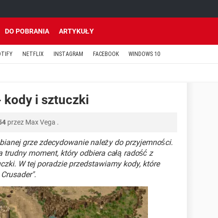
DO POBRANIA
ARTYKUŁY
OTIFY
NETFLIX
INSTAGRAM
FACEBOOK
WINDOWS 10
 kody i sztuczki
54
przez
Max Vega
.
bianej grze zdecydowanie należy do przyjemności.
trudny moment, który odbiera całą radość z
czki. W tej poradzie przedstawiamy kody, które
 Crusader".