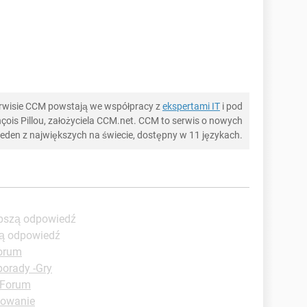
serwisie CCM powstają we współpracy z
ekspertami IT
i pod
ois Pillou, założyciela CCM.net. CCM to serwis o nowych
 jeden z największych na świecie, dostępny w 11 językach.
epszą odpowiedź
zą odpowiedź
orum
porady -Gry
t Forum
dowanie