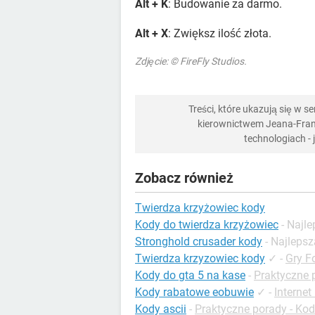
Alt + K
: Budowanie za darmo.
Alt + X
: Zwiększ ilość złota.
Zdjęcie: © FireFly Studios.
Treści, które ukazują się w 
kierownictwem Jeana-Franç
technologiach -
Zobacz również
Twierdza krzyżowiec kody
Kody do twierdza krzyżowiec
- Najl
Stronghold crusader kody
- Najleps
Twierdza krzyzowiec kody
✓
-
Gry F
Kody do gta 5 na kase
-
Praktyczne 
Kody rabatowe eobuwie
✓
-
Interne
Kody ascii
-
Praktyczne porady - Ko