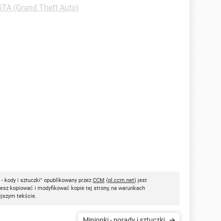
GTA (Grand Theft Auto)
- kody i sztuczki" opublikowany przez
CCM
(
pl.ccm.net
) jest
esz kopiować i modyfikować kopie tej strony, na warunkach
ejszym tekście.
Minionki - porady i sztuczki