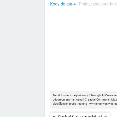
Kody do gta 4
-
Praktyczne porady -
Ten dokument zatytułowany "Stronghold Crusader 
udostępniany na licencji
Creative Commons
. Moż
określonych przez licencję i wymienionych w nini
Clash of Clans - przydatne triki