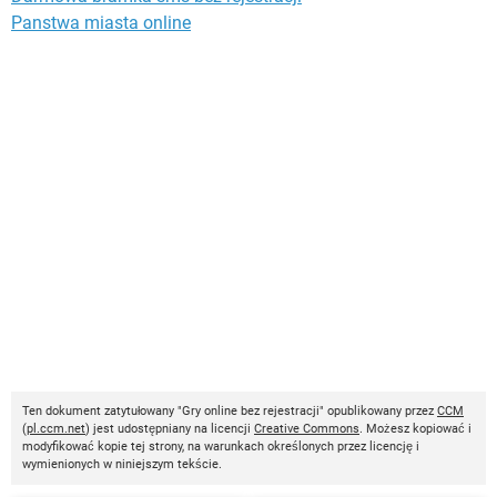
Panstwa miasta online
Ten dokument zatytułowany "Gry online bez rejestracji" opublikowany przez
CCM
(
pl.ccm.net
) jest udostępniany na licencji
Creative Commons
. Możesz kopiować i
modyfikować kopie tej strony, na warunkach określonych przez licencję i
wymienionych w niniejszym tekście.