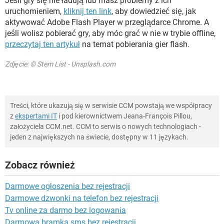
Jeśli gry się nie ładują lub masz problemy z ich
uruchomieniem,
kliknij ten link
, aby dowiedzieć się, jak
aktywować Adobe Flash Player w przeglądarce Chrome. A
jeśli wolisz pobierać gry, aby móc grać w nie w trybie offline,
przeczytaj ten artykuł
na temat pobierania gier flash.
Zdjęcie: © Stem List - Unsplash.com
Treści, które ukazują się w serwisie CCM powstają we współpracy
z
ekspertami IT
i pod kierownictwem Jeana-François Pillou,
założyciela CCM.net. CCM to serwis o nowych technologiach -
jeden z największych na świecie, dostępny w 11 językach.
Zobacz również
Darmowe ogłoszenia bez rejestracji
Darmowe dzwonki na telefon bez rejestracji
Tv online za darmo bez logowania
Darmowa bramka sms bez rejestracji