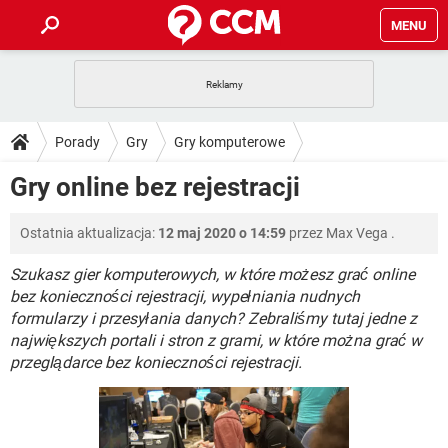
MENU
STRONA GŁÓWNA
YOUTUBE
TIKTOK
PORADY
Porady
Gry
Gry komputerowe
GRY
WHATSAPP
PlayStation
TIKTOK
DO POBRANIA
Gry online bez rejestracji
SPOTIFY
NETFLIX
GRY
WHATSAPP
INSTAGRAM
ANDROID
FACEBOOK
TIKTOK
FORUM
Ostatnia aktualizacja:
12 maj 2020 o 14:59
przez
Max Vega
.
SPOTIFY
NETFLIX
WINDOWS 10
GRY
WHATSAPP
INSTAGRAM
COVID-19
FACEBOOK
TIKTOK
Szukasz gier komputerowych, w które możesz grać online
ARTYKUŁY
IOS
NETFLIX
bez konieczności rejestracji, wypełniania nudnych
WINDOWS 10
GRY
WHATSAPP
formularzy i przesyłania danych? Zebraliśmy tutaj jedne z
INSTAGRAM
COVID-19
FACEBOOK
TIKTOK
SPOTIFY
NETFLIX
największych portali i stron z grami, w które można grać w
WINDOWS 10
GRY
WHATSAPP
przeglądarce bez konieczności rejestracji.
INSTAGRAM
FACEBOOK
SPOTIFY
NETFLIX
WINDOWS 10
INSTAGRAM
FACEBOOK