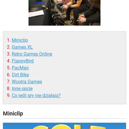
WINDOWS 10
Miniclip
Games XL
Retro Games Online
FlappyBird
PacMan
Dirt Bike
Wootra Games
Inne opcje
Co jeśli gry nie działają?
Miniclip