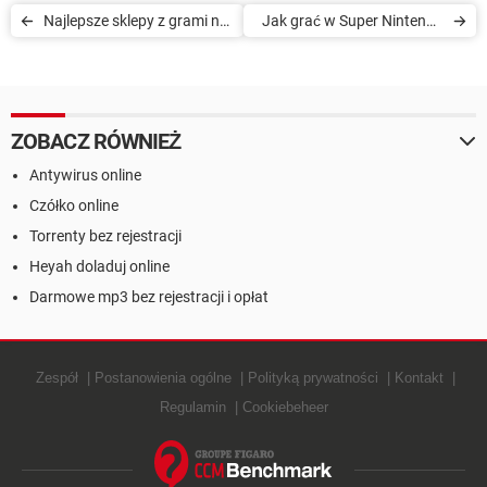
Najlepsze sklepy z grami na
Jak grać w Super Nintendo
PC
na komputerze
ZOBACZ RÓWNIEŻ
Antywirus online
Czółko online
Torrenty bez rejestracji
Heyah doladuj online
Darmowe mp3 bez rejestracji i opłat
Zespół
Postanowienia ogólne
Polityką prywatności
Kontakt
Regulamin
Cookiebeheer