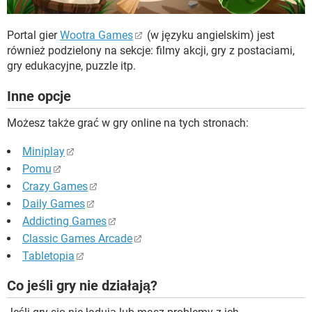
Portal gier
Wootra Games
(w języku angielskim) jest
również podzielony na sekcje: filmy akcji, gry z postaciami,
gry edukacyjne, puzzle itp.
Inne opcje
Możesz także grać w gry online na tych stronach:
Miniplay
Pomu
Crazy Games
Daily Games
Addicting Games
Classic Games Arcade
Tabletopia
Co jeśli gry nie działają?